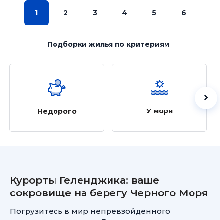
1
2
3
4
5
6
Подборки жилья
по критериям
У моря
Недорого
Курорты Геленджика: ваше
сокровище на берегу Черного Моря
Погрузитесь в мир непревзойденного