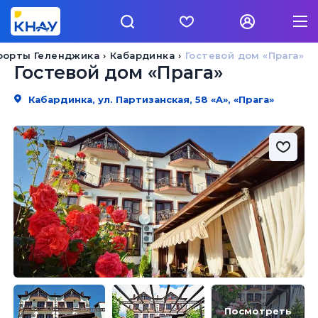
рорты Геленджика
Кабардинка
Гостевой дом «Прага»
Гостевой дом «Прага»
Кабардинка, ул. Партизанская, 58 «A», «Прага»
Посмотреть