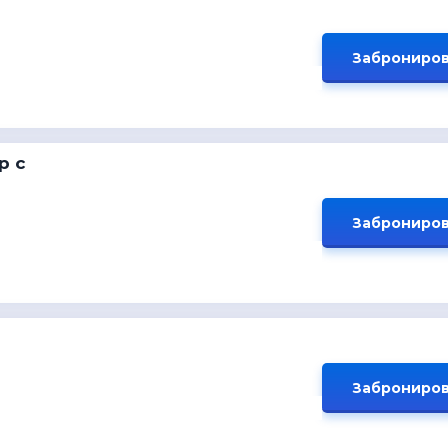
Заброниров
р с
Заброниров
Заброниров