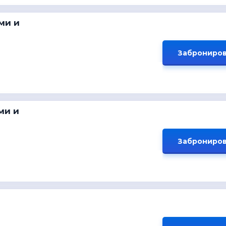
ми и
Заброниров
ми и
Заброниров