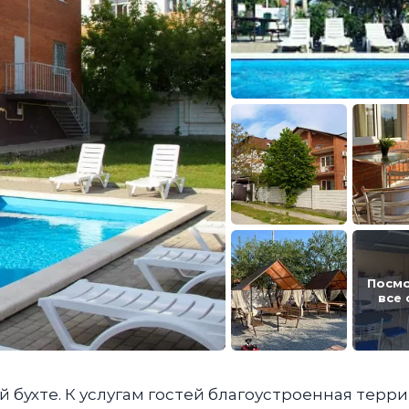
Посм
все
ой бухте. К услугам гостей благоустроенная терр