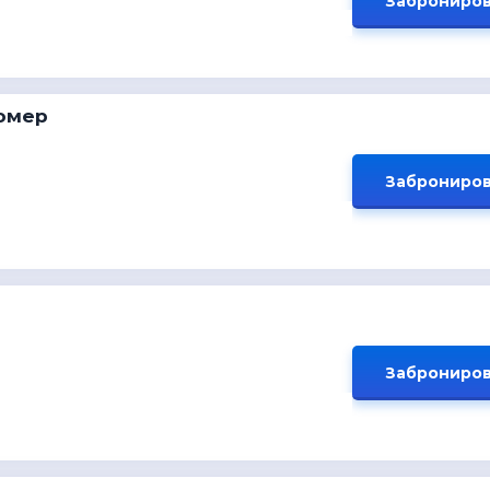
Заброниров
омер
Заброниров
Заброниров