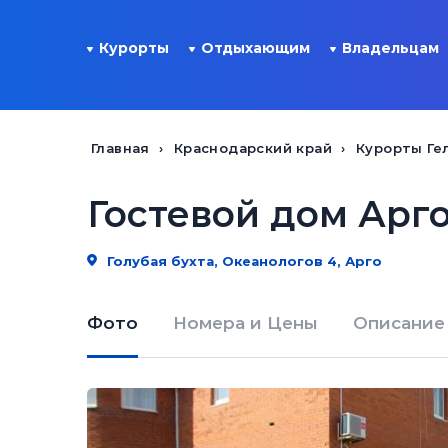
Курорты
Отдыхающим
Владельцам
Главная
Краснодарский край
Курорты Ге
Гостевой дом Арг
Голубая бухта, Океанологов 4, Арго
Фото
Номера и Цены
Описание