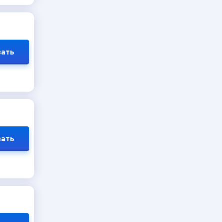
ать
ать