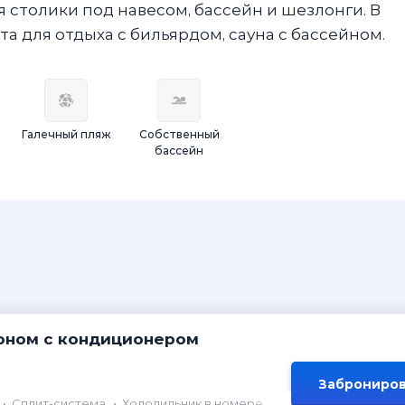
я столики под навесом, бассейн и шезлонги. В
а для отдыха с бильярдом, сауна с бассейном.
Галечный пляж
Собственный
бассейн
оном с кондиционером
Заброниров
Сплит-система
Холодильник в номере