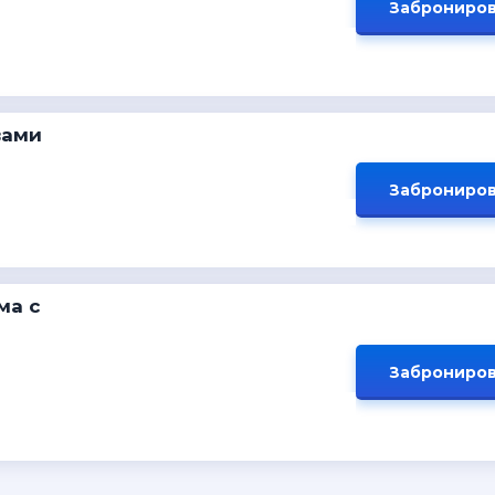
Заброниров
вами
Заброниров
ма с
Заброниров