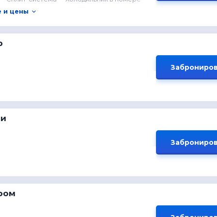
 и цены
р
Заброниров
ми
Заброниров
ром