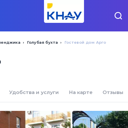
ленджика
Голубая бухта
Гостевой дом Арго
о
Удобства и услуги
На карте
Отзывы