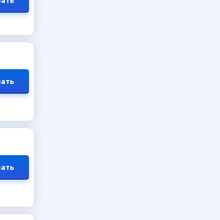
ать
ать
ать