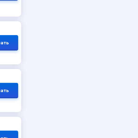
ать
ать