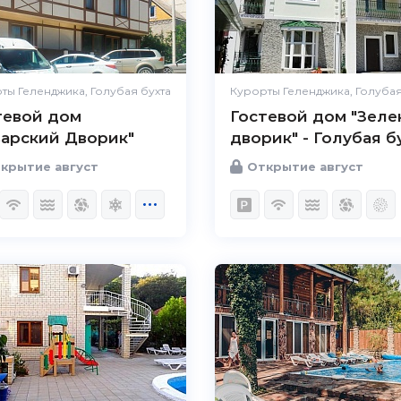
ты Геленджика, Голубая бухта
Курорты Геленджика, Голубая
тевой дом
Гостевой дом "Зел
варский Дворик"
дворик" - Голубая б
крытие август
Открытие август
5.0
Чистота
Великолепно
Комфорт
Великолепно
Расположение
Великолепно
Удобства
Великолепно