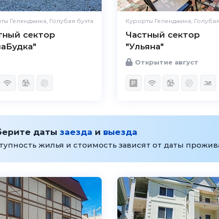
ты Геленджика, Голубая бухта
Курорты Геленджика, Голубая
тный сектор
Частный сектор
заБудка"
"Ульяна"
Открытие август
берите даты
заезда
и
выезда
тупность жилья и стоимость зависят от даты прожи