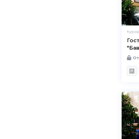
Курор
Гос
"Ба
От