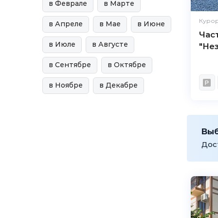
в Феврале
в Марте
Курор
в Апреле
в Мае
в Июне
Час
в Июле
в Августе
"Не
в Сентябре
в Октябре
в Ноябре
в Декабре
Вы
Дос