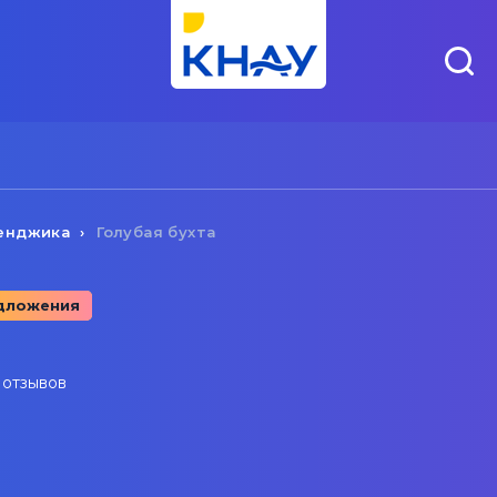
енджика
Голубая бухта
дложения
 отзывов