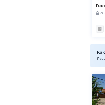
Гос
От
Как
Рас