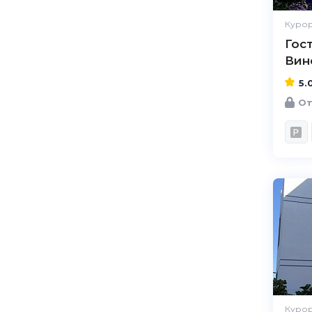
Курор
Гос
Вин
5.
От
Курор