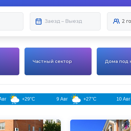
Частный сектор
Дома под 
°C
9 Авг
+27°C
10 Авг
+28°C