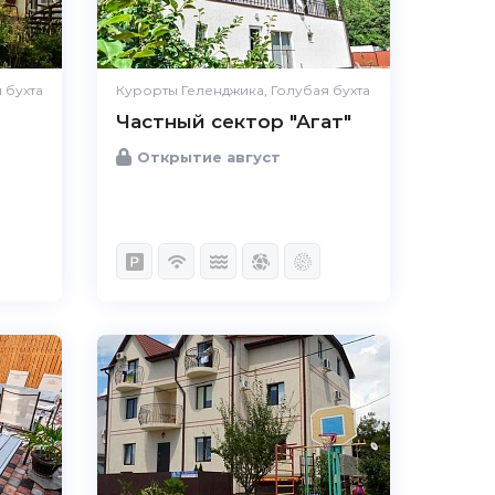
Удобства
Великолепно
Цена /
Великолепно
качество
 бухта
Курорты Геленджика, Голубая бухта
Частный сектор "Агат"
Персонал
Великолепно
Открытие август