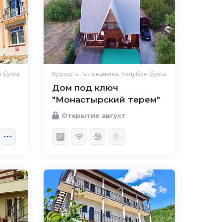
 бухта
Курорты Геленджика, Голубая бухта
Дом под ключ
"Монастырский терем"
Открытие август
5.0
Чистота
Великолепно
Комфорт
Великолепно
Расположение
Великолепно