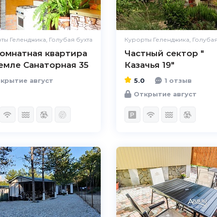
ты Геленджика, Голубая бухта
Курорты Геленджика, Голубая
комнатная квартира
Частный сектор "
земле Санаторная 35
Казачья 19"
крытие август
5.0
1 отзыв
Открытие август