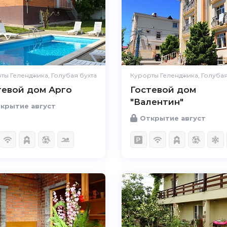
ты Геленджика, Голубая бухта
Курорты Геленджика, Голубая
тевой дом Арго
Гостевой дом
"Валентин"
крытие август
Открытие август