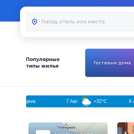
Популярные
Гостевые дома
типы жилья
ик
7 Авг
+32°C
8 Авг
+29