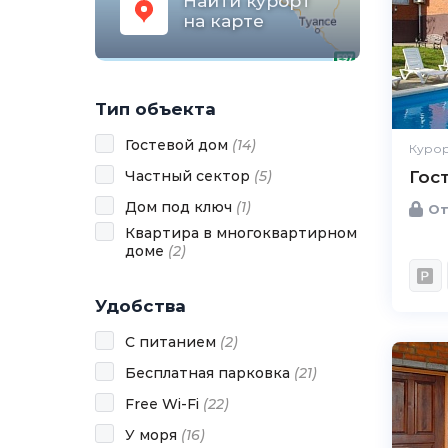
Найти курорт
на карте
Тип объекта
Гостевой дом
(
14
)
Курор
Частный сектор
(
5
)
Гос
Дом под ключ
(
1
)
От
Квартира в многоквартирном
доме
(
2
)
Удобства
С питанием
(
2
)
Бесплатная парковка
(
21
)
Free Wi-Fi
(
22
)
У моря
(
16
)