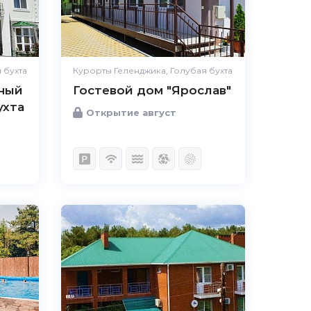
 бухта
Курорты Геленджика, Голубая бухта
еный
Гостевой дом "Ярослав"
ухта
Открытие август