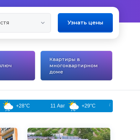
Узнать цены
Квартиры в
ключ
многоквартирном
доме
11 Авг
+29°C
12 Авг
+31°C