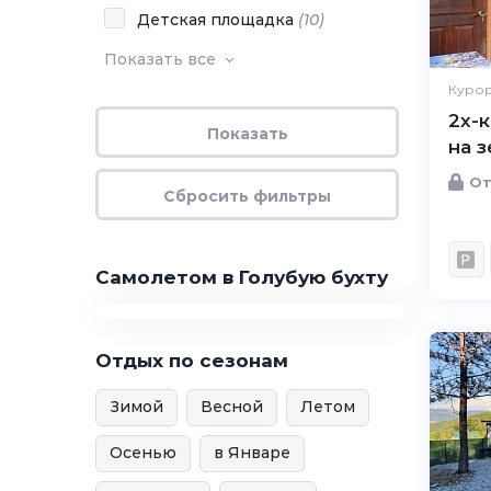
Детская площадка
(
10
)
Показать все
Курор
2х-
на 
От
Самолетом в Голубую бухту
Отдых по сезонам
Зимой
Весной
Летом
Осенью
в Январе