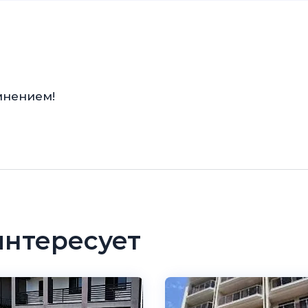
мнением!
интересует