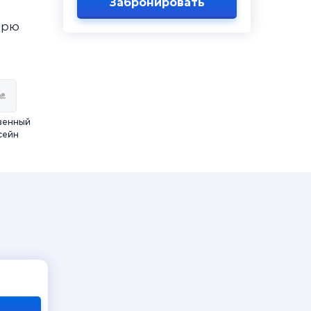
Забронировать
орю
венный
сейн