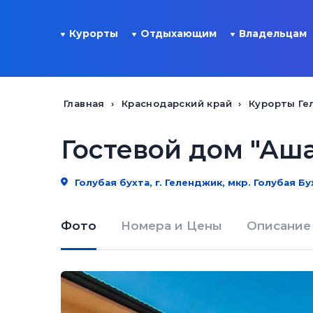
Курорты
Отдыхающим
Владельцам
Главная
Краснодарский край
Курорты Ге
Гостевой дом "Аш
Голубая бухта, г. Геленджик, мкр. Голубая Бу
Фото
Номера и Цены
Описание