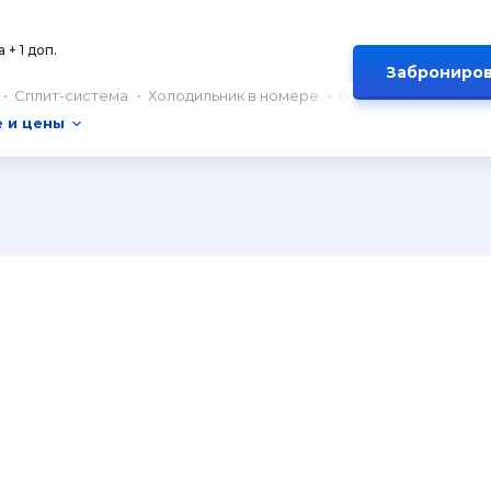
 + 1 доп.
Заброниров
Сплит-система
Холодильник в номере
Балкон
 и цены