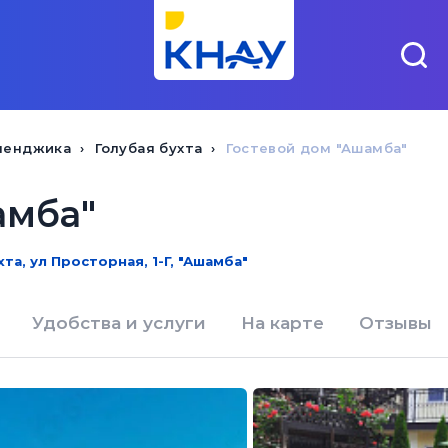
ленджика
Голубая бухта
Гостевой дом "Ашамба"
амба"
хта, ул Просторная, 1-Г, "Ашамба"
Удобства и услуги
На карте
Отзывы