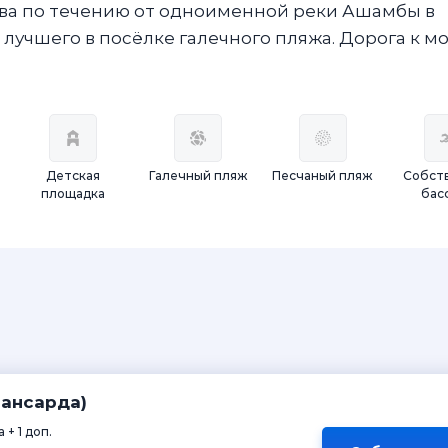
ава по течению от одноименной реки Ашамбы в
лучшего в посёлке галечного пляжа. Дорога к м
Детская
Галечный пляж
Песчаный пляж
Собст
площадка
бас
мансарда)
 + 1 доп.