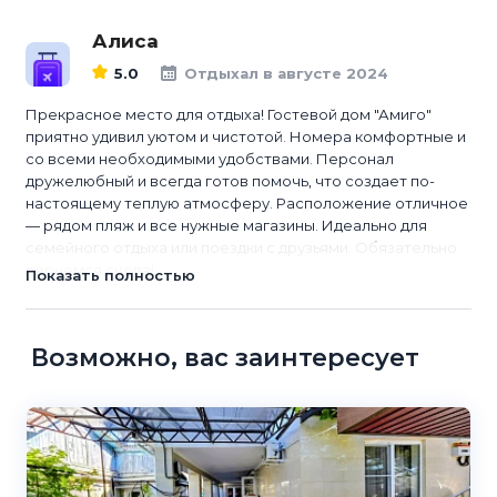
Алиса
5.0
Отдыхал в августе 2024
Прекрасное место для отдыха! Гостевой дом "Амиго"
приятно удивил уютом и чистотой. Номера комфортные и
со всеми необходимыми удобствами. Персонал
дружелюбный и всегда готов помочь, что создает по-
настоящему теплую атмосферу. Расположение отличное
— рядом пляж и все нужные магазины. Идеально для
семейного отдыха или поездки с друзьями. Обязательно
вернемся снова!
Показать полностью
Возможно, вас заинтересует