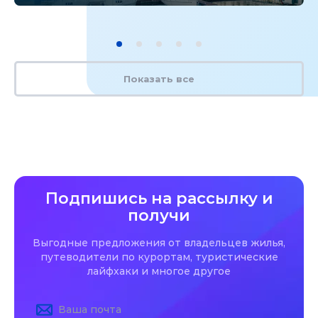
Показать все
Подпишись на рассылку и
получи
Выгодные предложения от владельцев жилья,
путеводители по курортам, туристические
лайфхаки и многое другое