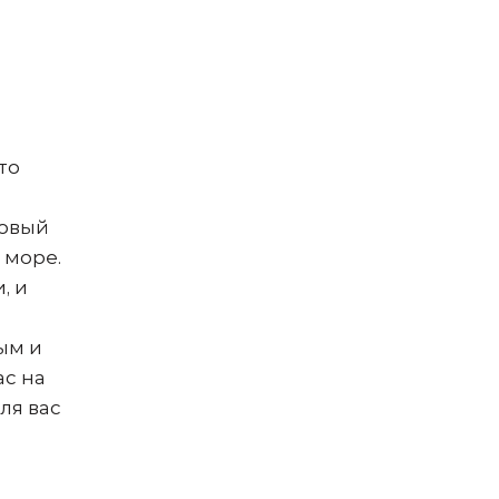
то
Новый
 море.
, и
ым и
ас на
ля вас