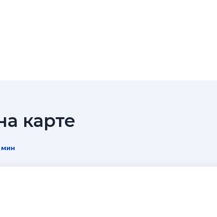
а карте
 мин