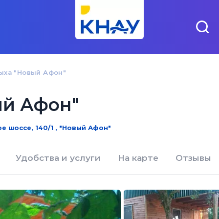
ыха "Новый Афон"
ый Афон"
 шоссе, 140/1 , "Новый Афон"
Удобства и услуги
На карте
Отзывы