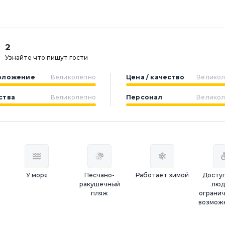
2
Узнайте что пишут гости
оложение
Великолепно
Цена / качество
Велико
ства
Великолепно
Персонал
Велико
У моря
Песчано-
Работает зимой
Доступ
ракушечный
люд
пляж
ограни
возмож