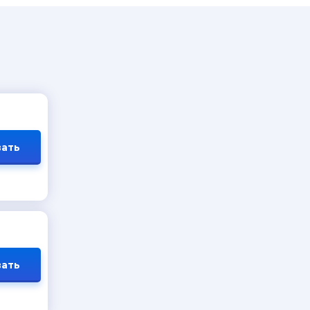
ать
ать