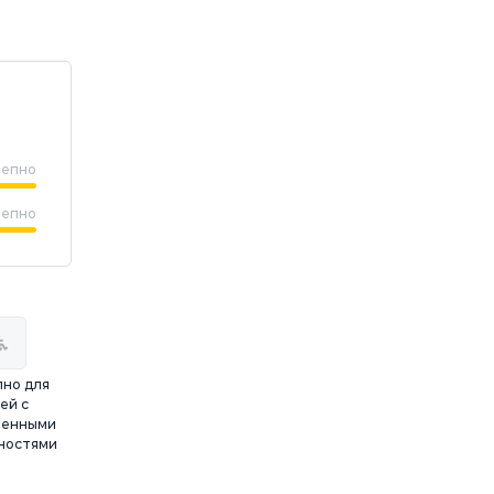
лепно
лепно
но для
ей с
ченными
ностями