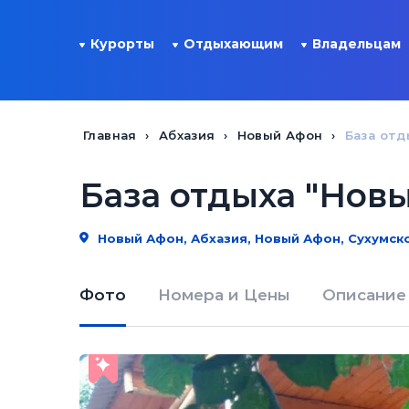
Курорты
Отдыхающим
Владельцам
Главная
Абхазия
Новый Афон
База отд
База отдыха "Нов
Новый Афон, Абхазия, Новый Афон, Сухумское
Фото
Номера и Цены
Описание