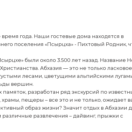
 время года. Наши гостевые дома находятся в
него поселения «Псырцха» - Пихтовый Родник, ч
ырцхе» были около 3.500 лет назад. Название 
ристианства. Абхазия — это не только ласковое
х густыми лесами, цветущими альпийскими лугами
 льды вершин.
 памяток, разработан ряд экскурсий по известн
храмы, пещеры – все это и не только, ожидает в
тивный образ жизни? Значит отдых в Абхазии д
 различные развлечения – дайвинг, прыжки с