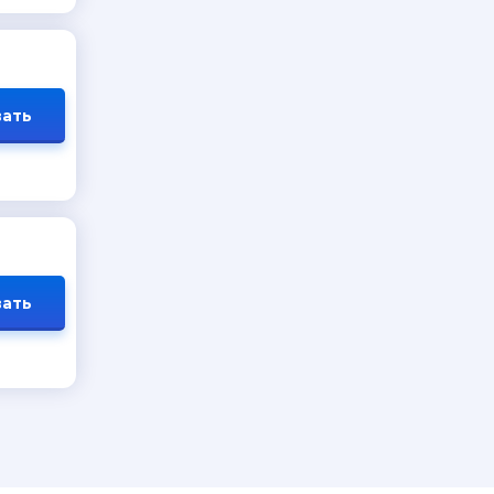
ать
ать