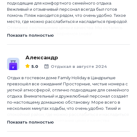
подходящие для комфортного семейного отдыха.
Вежливый и отзывчивый персонал всегда был готов
помочь. Пляж находится рядом, что очень удобно. Тихое
место, где можно расслабиться и насладиться природой.
Отличное соотношение цены и качества. Мы остались
довольны и с радостью вернёмся снова!
Показать полностью
Александр
5.0
Отдыхал в августе 2024
Отдых в гостевом доме Family Holiday в Цандрыпше
превзошёл все ожидания! Просторные, чистые номера с
уютной атмосферой, отлично подходящие для семейного
отдыха. Внимательный и дружелюбный персонал создаёт
по-настоящему домашнюю обстановку. Море всего в
нескольких минутах ходьбы, что очень удобно. Тихий и
спокойный район, где можно расслабиться и насладиться
природой. Отличное сочетание цены и качества.
Показать полностью