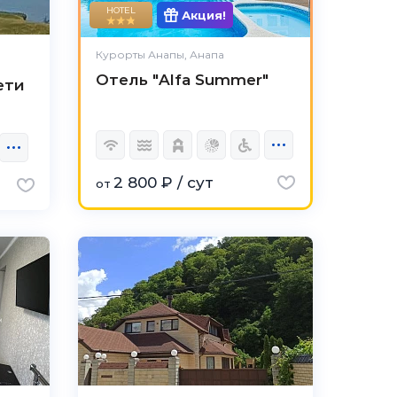
HOTEL
Акция!
Курорты Анапы, Анапа
Отель "Alfa Summer"
ети
2 800 ₽ / сут
от