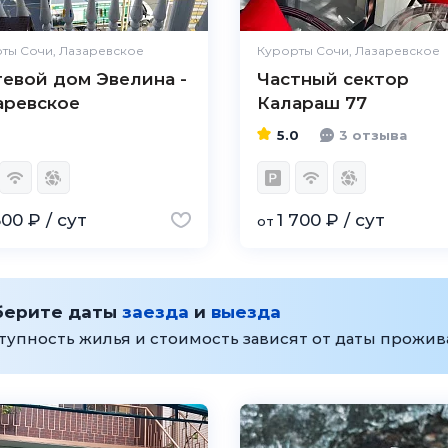
ты Сочи, Лазаревское
Курорты Сочи, Лазаревское
тевой дом Эвелина -
Частный сектор
аревское
Калараш 77
5.0
3 отзыва
500 ₽ / сут
1 700 ₽ / сут
от
берите даты
заезда
и
выезда
тупность жилья и стоимость зависят от даты прожи