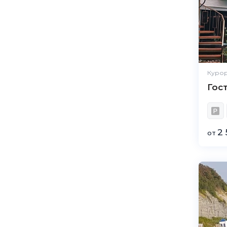
Курор
Гос
2 
от