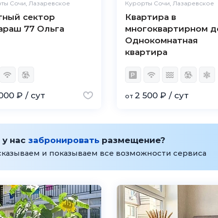
ты Сочи, Лазаревское
Курорты Сочи, Лазаревское
тный сектор
Квартира в
араш 77 Ольга
многоквартирном д
Однокомнатная
квартира
000 ₽ / сут
2 500 ₽ / сут
от
 у нас
забронировать
размещение?
сказываем и показываем все возможности сервиса