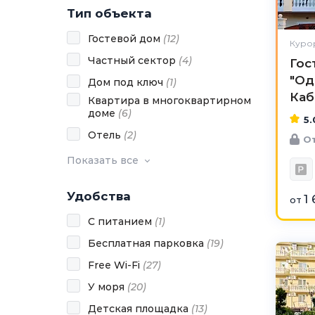
Тип объекта
Гостевой дом
(
12
)
Курор
Частный сектор
(
4
)
Гос
"Од
Дом под ключ
(
1
)
Каб
Квартира в многоквартирном
доме
(
6
)
5.
Отель
(
2
)
От
Показать все
Удобства
1
от
С питанием
(
1
)
Бесплатная парковка
(
19
)
Free Wi-Fi
(
27
)
У моря
(
20
)
Детская площадка
(
13
)