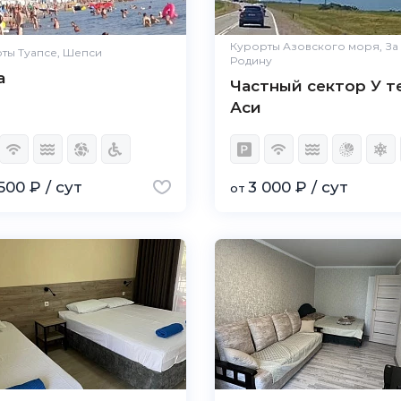
Курорты Азовского моря, За
ты Туапсе, Шепси
Родину
a
Частный сектор У т
Аси
500 ₽ / сут
3 000 ₽ / сут
от