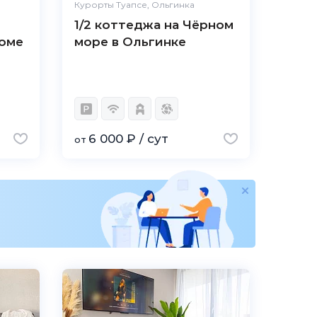
Курорты Туапсе, Ольгинка
1/2 коттеджа на Чёрном
оме
море в Ольгинке
6 000 ₽ / сут
от