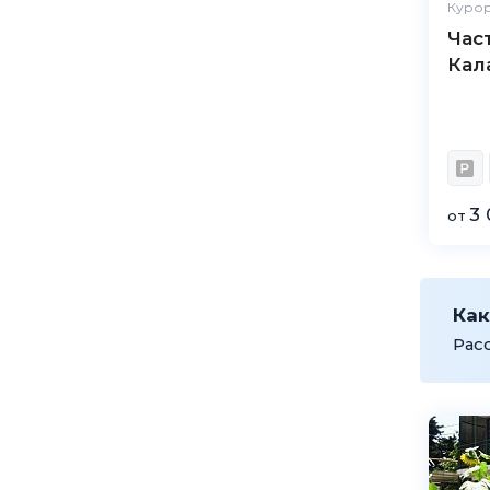
Курор
Час
Кал
3 
от
Как
Рас