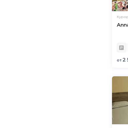
Курор
Ann
2 
от