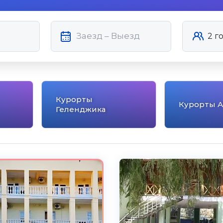
Курорты
Курорты 
Геленджика
5.0
Чистота
Великолепно
Комфорт
Великолепно
Расположение
Великолепно