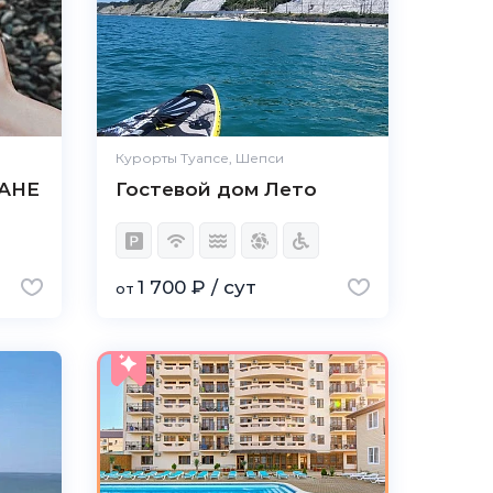
Курорты Туапсе, Шепси
ДАНЕ
Гостевой дом Лето
1 700 ₽ / сут
от