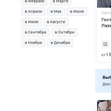
в Феврале
в Марте
в Апреле
в Мае
в Июне
Курор
Гос
в Июле
в Августе
Лаз
в Сентябре
в Октябре
в Ноябре
в Декабре
1 
от
Вы
Дос