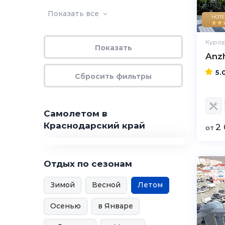
Показать все
HOTE
Курор
Anzh
5.
Самолетом в
Краснодарский край
2 
от
Отдых по сезонам
Зимой
Весной
Летом
Осенью
в Январе