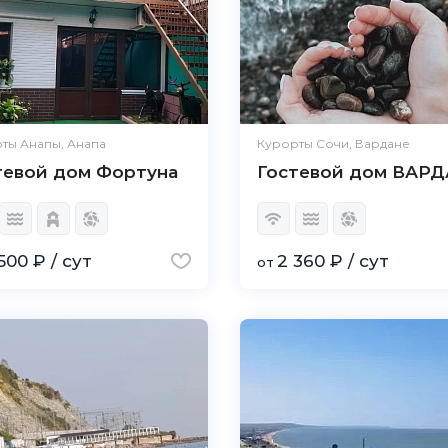
ты Анапы, Анапа
Курорты Сочи, Вардане
тевой дом Фортуна
Гостевой дом ВАР
500 ₽ / сут
2 360 ₽ / сут
от