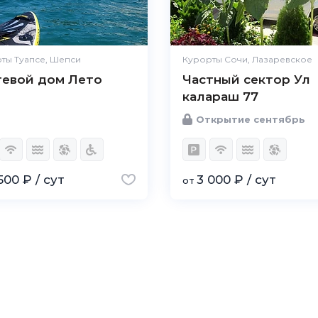
ты Туапсе, Шепси
Курорты Сочи, Лазаревское
тевой дом Лето
Частный сектор Ул
калараш 77
Открытие сентябрь
500 ₽ / сут
3 000 ₽ / сут
от