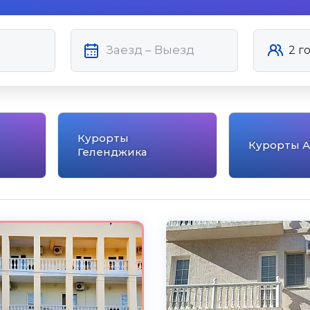
Курорты
Курорты 
Геленджика
5.0
Чистота
Великолепно
Комфорт
Великолепно
Расположение
Великолепно