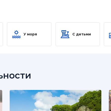
У моря
С детьми
ьности