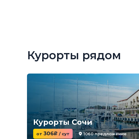
Курорты рядом
Курорты Сочи
306
1060 предложение
от
c
/ сут