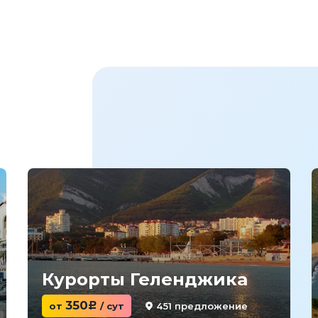
Курорты Геленджика
350
451 предложение
от
c
/ сут