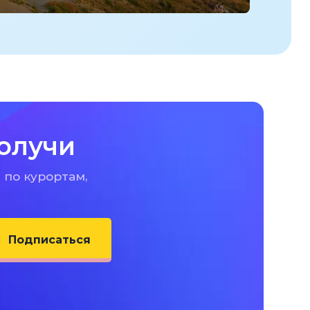
олучи
 по курортам,
Подписаться