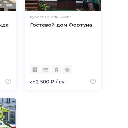
Курорты Анапы, Анапа
жда
Гостевой дом Фортуна
2 500 ₽ / сут
от