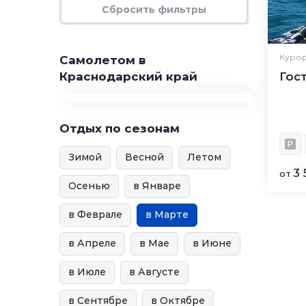
Курор
Самолетом в
Краснодарский край
Гос
Отдых по сезонам
Зимой
Весной
Летом
3 
от
Осенью
в Январе
в Феврале
в Марте
в Апреле
в Мае
в Июне
в Июле
в Августе
в Сентябре
в Октябре