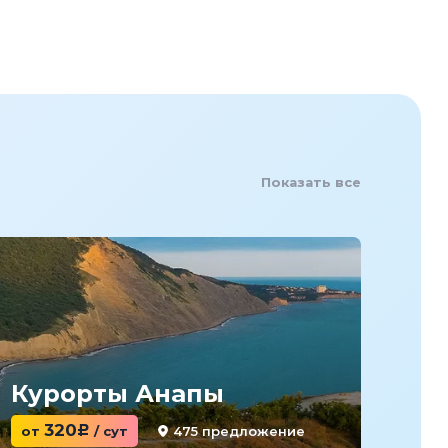
Показать все
Курорты Анапы
Ку
320
475 предложение
от
c
/ сут
от