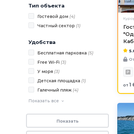
Тип объекта
Гостевой дом
(
4
)
Курор
Частный сектор
(
1
)
Гос
"Од
Каб
Удобства
5.
Бесплатная парковка
(
5
)
От
Free Wi-Fi
(
3
)
У моря
(
3
)
Детская площадка
(
1
)
1
от
Галечный пляж
(
4
)
Показать все