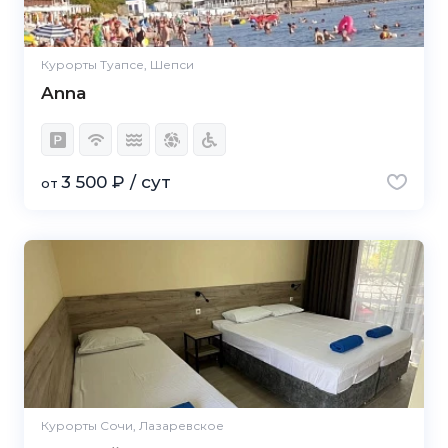
Курорты Туапсе, Шепси
Anna
3 500 ₽ / сут
от
Курорты Сочи, Лазаревское