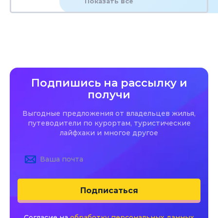
Показать все
Подпишись на рассылку и
получи
Выгодные предложения от владельцев жилья,
путеводители по курортам, туристические
лайфхаки и многое другое
Подписаться
Согласие на
обработку персональных данных