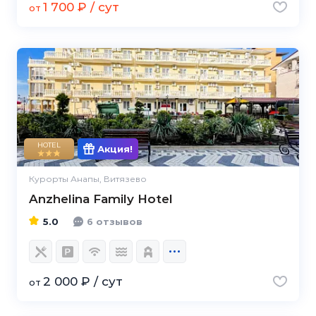
1 700 ₽ / сут
от
5.0
HOTEL
Акция!
Курорты Анапы, Витязево
Anzhelina Family Hotel
5.0
6 отзывов
2 000 ₽ / сут
от