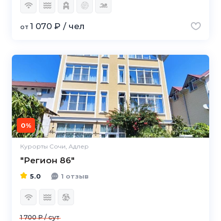
1 070 ₽ / чел
от
5.0
0%
Курорты Сочи, Адлер
"Регион 86"
5.0
1 отзыв
1 700 ₽ / сут