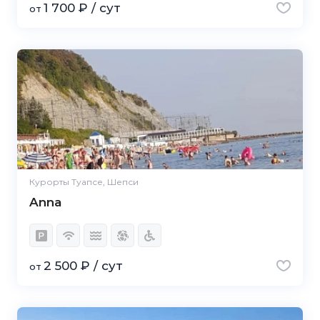
1 700 ₽ / сут
от
Курорты Туапсе, Шепси
Anna
2 500 ₽ / сут
от