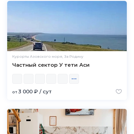
Курорты Азовского моря, За Родину
Частный сектор У тети Аси
3 000 ₽ / сут
от