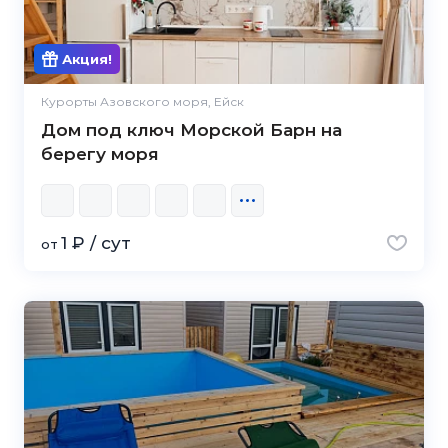
Акция!
Курорты Азовского моря, Ейск
Дом под ключ Морской Барн на
берегу моря
1 ₽ / сут
от