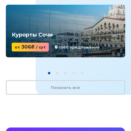
Курорты Сочи
306
от
c
/ сут
1060 предложение
Показать все