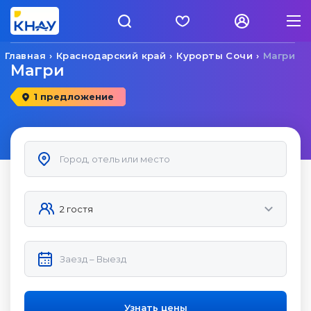
Главная
Краснодарский край
Курорты Сочи
Магри
Магри
1 предложение
Узнать цены