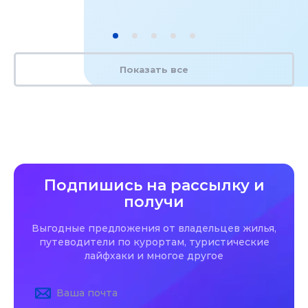
Показать все
Подпишись на рассылку и
получи
Выгодные предложения от владельцев жилья,
путеводители по курортам, туристические
лайфхаки и многое другое