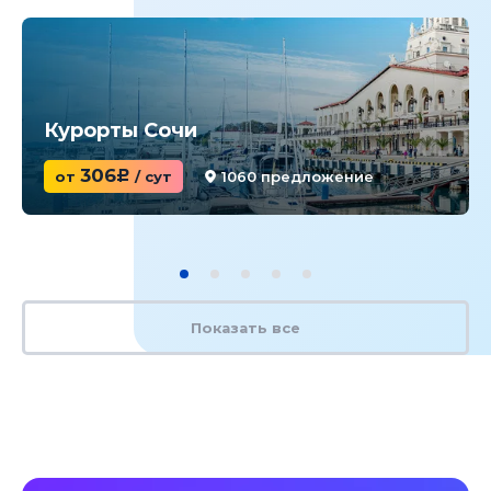
Курорты Сочи
306
от
c
/ сут
1060 предложение
Показать все