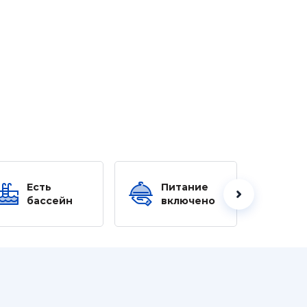
Есть
Питание
Ес
бассейн
включено
б