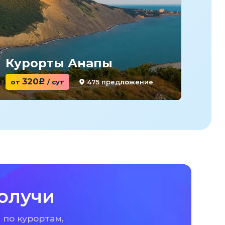
Курорты Анапы
Ку
320
475 предложение
от
c
/ сут
от
олучи
 по курортам,