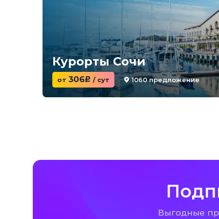
Курорты Сочи
306
1060 предложение
от
c
/ сут
Подп
Выгодные пре