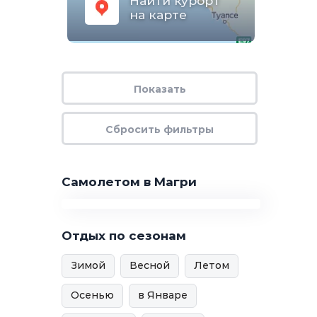
Найти курорт
на карте
Самолетом в Магри
Отдых по сезонам
Зимой
Весной
Летом
Осенью
в Январе