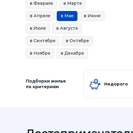
в Феврале
в Марте
в Апреле
в Мае
в Июне
в Июле
в Августе
в Сентябре
в Октябре
в Ноябре
в Декабре
Подборки жилья
Недорого
по критериям