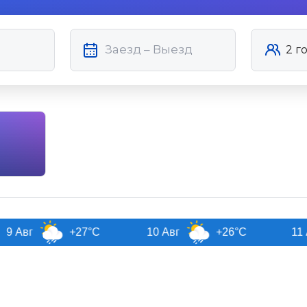
+27°C
10 Авг
+26°C
11 Авг