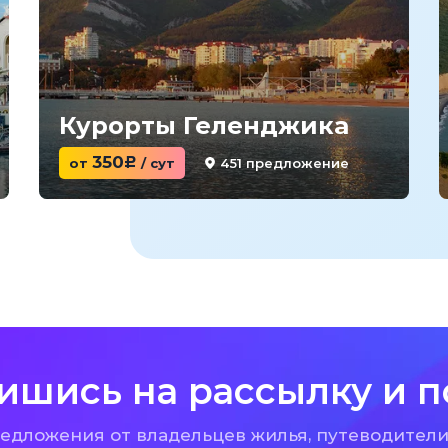
Курорты Геленджика
350
451 предложение
от
c
/ сут
ишись на рассылку и п
дложения от владельцев жилья, путеводители