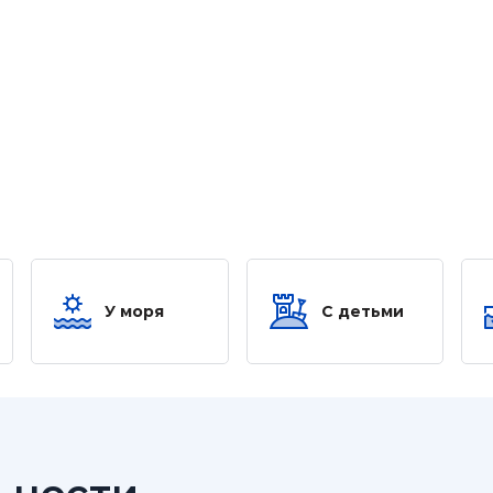
У моря
С детьми