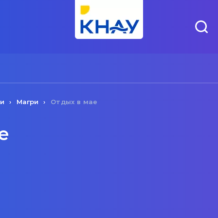
чи
Магри
Отдых в мае
е