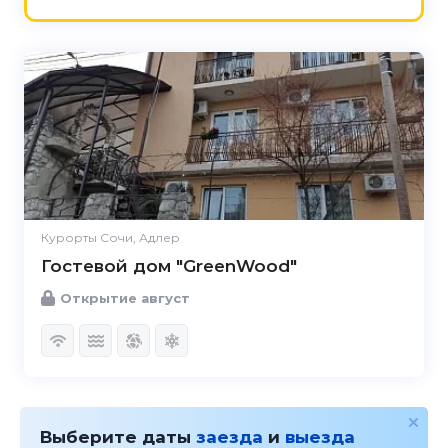
Курорты Сочи, Адлер
Гостевой дом "GreenWood"
Открытие август
Выберите даты
заезда
и
выезда