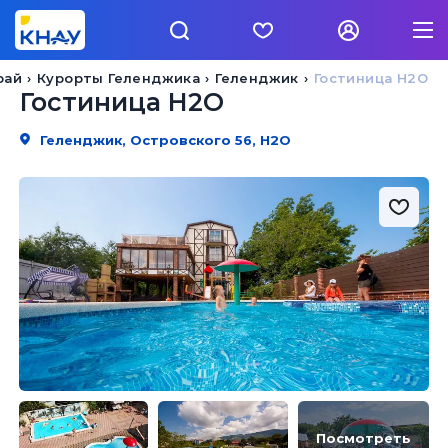
рай
Курорты Геленджика
Геленджик
Гостиница H2O
Гостиница H2O
Геленджик, Островского 56, H2O
Посмотреть