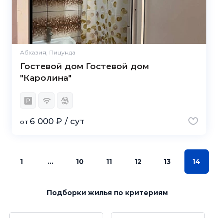
Абхазия, Пицунда
Гостевой дом Гостевой дом
"Каролина"
6 000 ₽ / сут
от
1
...
10
11
12
13
14
Подборки жилья
по критериям