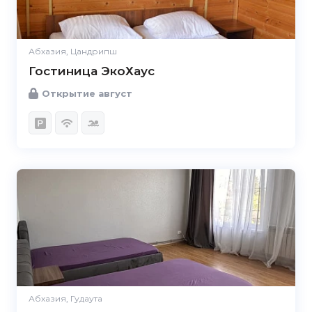
Абхазия, Цандрипш
Гостиница ЭкоХаус
Открытие август
Абхазия, Гудаута