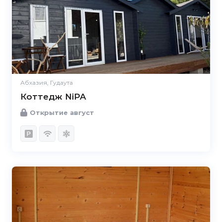
Абхазия, Гудаута
Коттедж NiPA
Открытие август