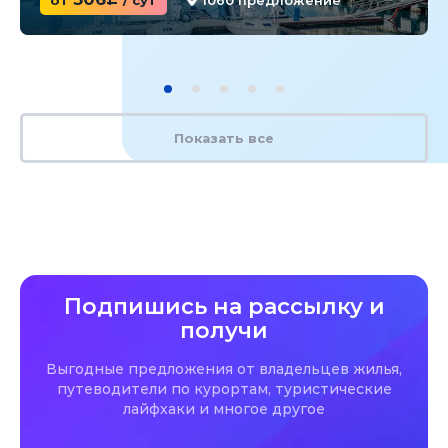
от
c
/ сут
1060 предложение
Показать все
Подпишись на рассылку и
получи
Выгодные предложения от владельцев жилья,
путеводители по курортам, туристические
лайфхаки и многое другое