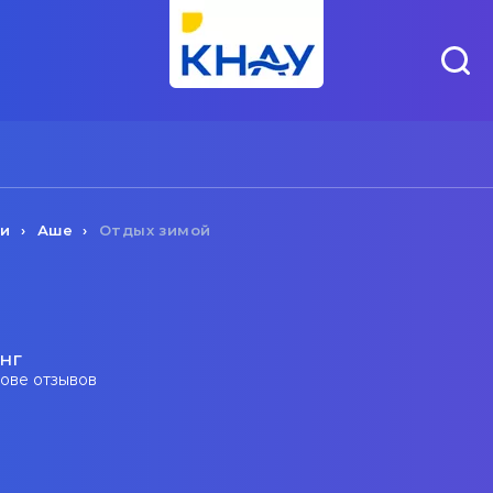
чи
Аше
Отдых зимой
нг
нове отзывов