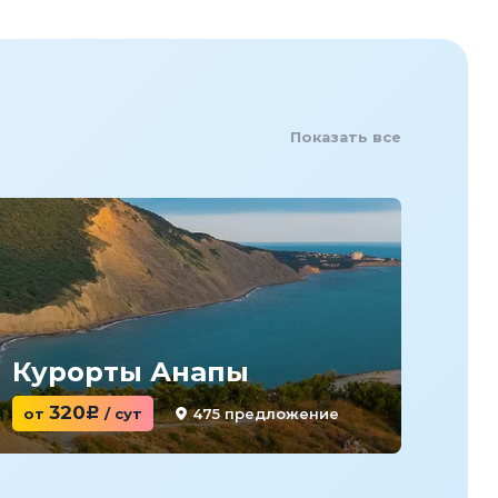
Показать все
Курорты Анапы
Ку
320
475 предложение
от
c
/ сут
от