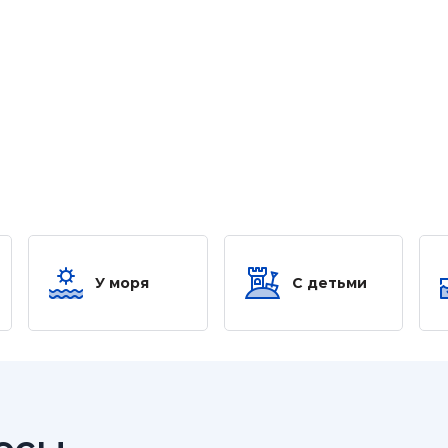
У моря
С детьми