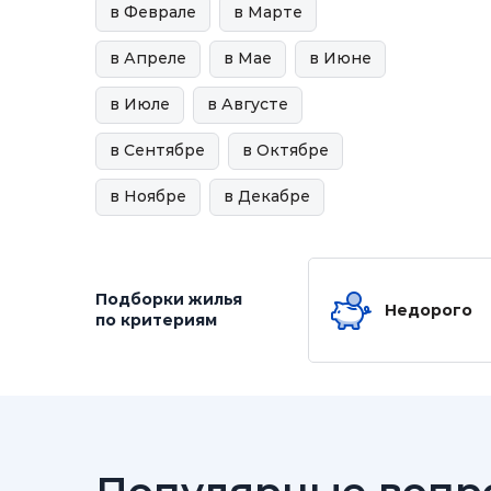
в Феврале
в Марте
в Апреле
в Мае
в Июне
в Июле
в Августе
в Сентябре
в Октябре
в Ноябре
в Декабре
Подборки жилья
Недорого
по критериям