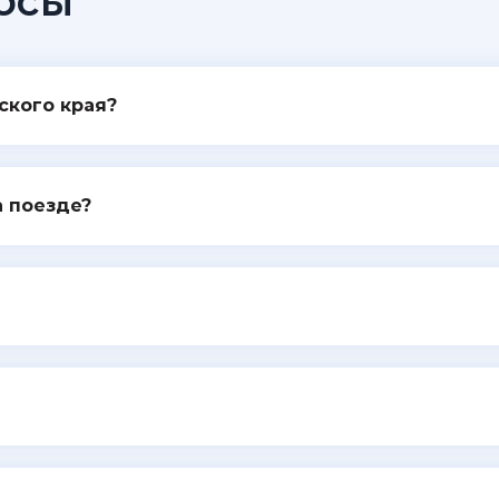
осы
ского края?
а поезде?