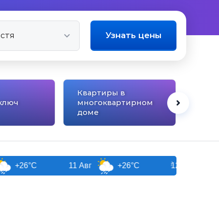
Узнать цены
Квартиры в
ключ
многоквартирном
Сана
доме
C
11 Авг
+26°C
12 Авг
+27°C