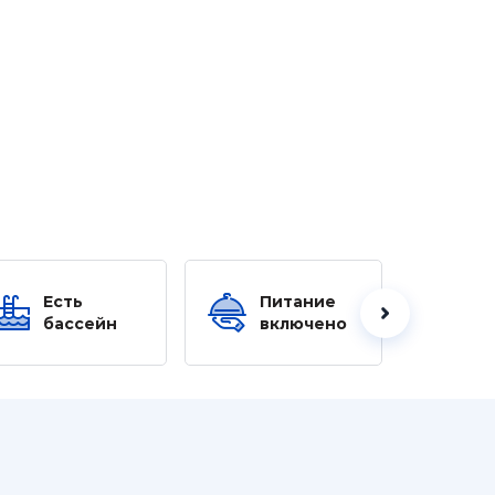
Есть
Питание
Ес
бассейн
включено
б