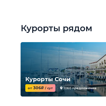
Курорты рядом
Курорты Сочи
306
1060 предложение
от
c
/ сут