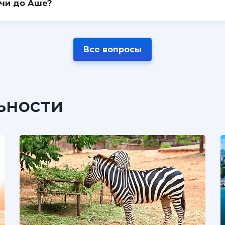
очи до Аше?
Все вопросы
ьности