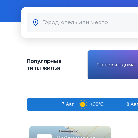
Популярные
Гостевые дома
типы жилья
и
7 Авг
+30°C
8 Авг
+