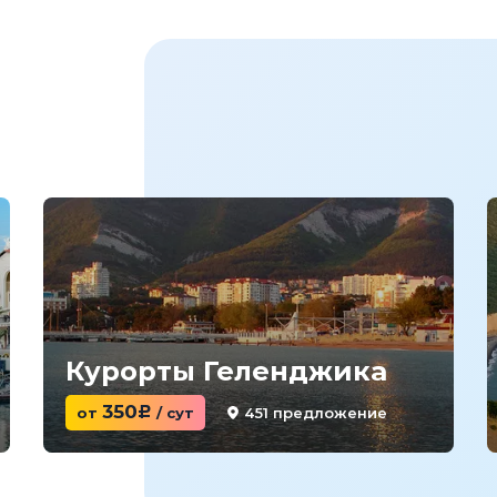
Курорты Геленджика
350
451 предложение
от
c
/ сут