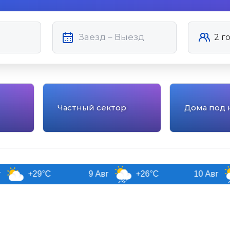
Частный сектор
Дома под 
29°C
9 Авг
+26°C
10 Авг
+26°