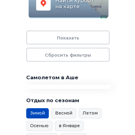
Найти курорт
на карте
Самолетом в Аше
Отдых по сезонам
Зимой
Весной
Летом
Осенью
в Январе