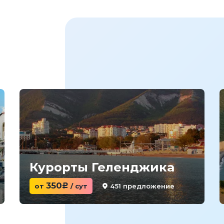
Курорты Геленджика
350
451 предложение
от
c
/ сут