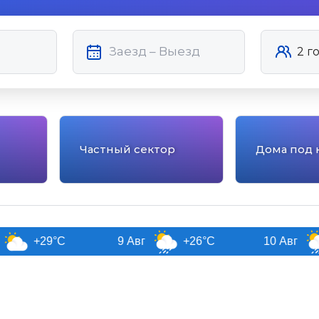
Частный сектор
Дома под 
°C
9 Авг
+26°C
10 Авг
+26°C