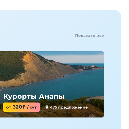
Показать все
Курорты Анапы
Ку
320
475 предложение
от
c
/ сут
от