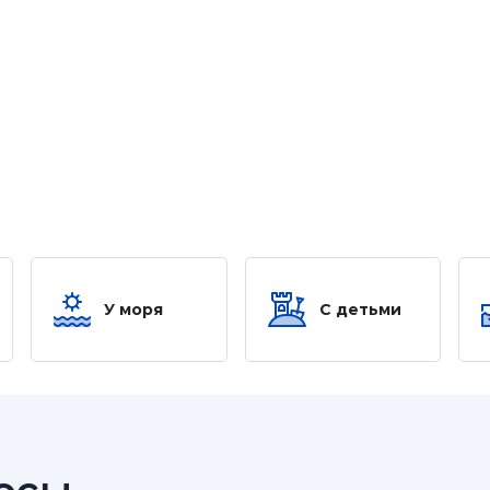
У моря
С детьми