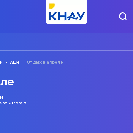
чи
Аше
Отдых в апреле
еле
нг
нове отзывов