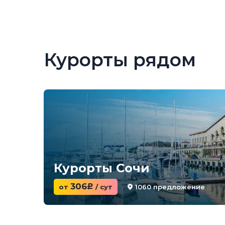
Курорты рядом
Курорты Сочи
306
1060 предложение
от
c
/ сут