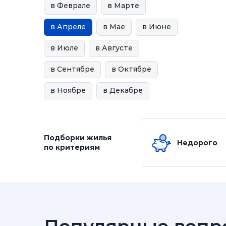
в Феврале
в Марте
в Апреле
в Мае
в Июне
в Июле
в Августе
в Сентябре
в Октябре
в Ноябре
в Декабре
Подборки жилья
Недорого
по критериям