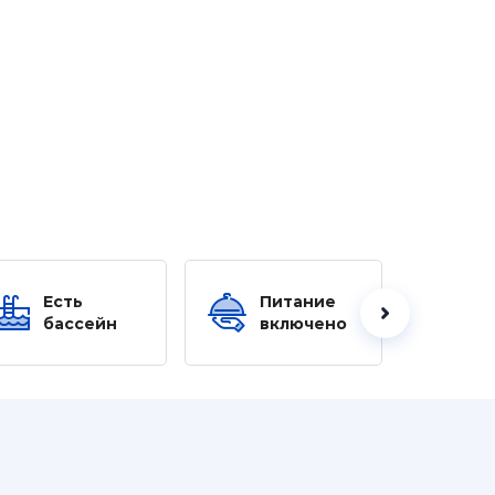
Есть
Питание
Ес
бассейн
включено
б