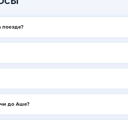
осы
а поезде?
очи до Аше?