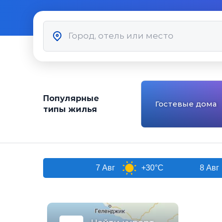
Популярные
Гостевые дома
типы жилья
7 Авг
+30°C
8 Авг
+29