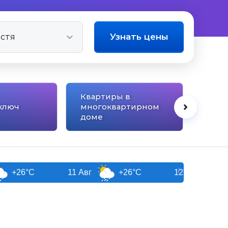
Узнать цены
Квартиры в
ключ
многоквартирном
Сана
доме
11 Авг
+26°C
12 Авг
+27°C