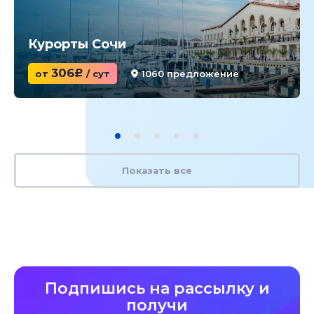
Курорты Сочи
306
от
c
/ сут
1060 предложение
Показать все
Подпишись на рассылку и
получи