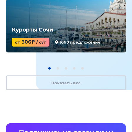
Курорты Сочи
306
от
c
/ сут
1060 предложение
Показать все