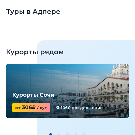
Туры в Адлере
Курорты рядом
Курорты Сочи
306
от
c
/ сут
1060 предложение