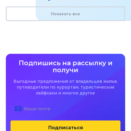
Показать все
Подпишись на рассылку и
получи
Выгодные предложения от владельцев жилья,
путеводители по курортам, туристические
лайфхаки и многое другое
Подписаться