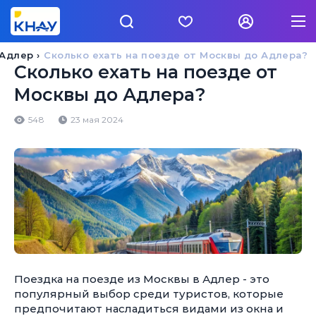
Адлер
Сколько ехать на поезде от Москвы до Адлера?
Сколько ехать на поезде от
Москвы до Адлера?
548
23 мая 2024
Поездка на поезде из Москвы в Адлер - это
популярный выбор среди туристов, которые
предпочитают насладиться видами из окна и