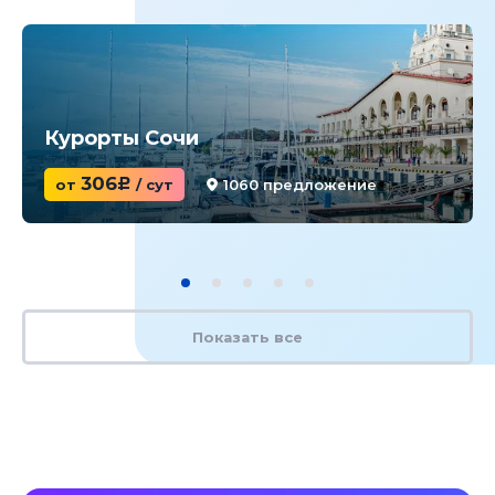
Курорты Сочи
306
от
c
/ сут
1060 предложение
Показать все