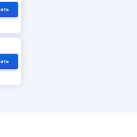
ать
ать