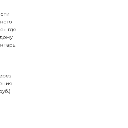
сти:
рного
», где
ждому
нтарь.
ерез
ления
руб.)