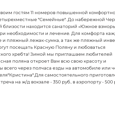
 своим гостям 11 номеров повышенной комфортно
четырехместные "Семейные". До набережной Че
й близости находится санаторий «Южное взморье
при необходимости и лечение. Для комфорта ка
 и пляжный лежак-сумка, а так же пляжный инве
огут посещать Красную Поляну и любоваться
ского хребта! Зимой мы приглашаем любителей
асная поляна откроет Вам всю свою красоту и
всего через полчаса езды на автомобиле или ч
отеля"Кристина".Для самостоятельного приготов
еча на ж/д вокзале - 350 руб., в аэропорту - 500 