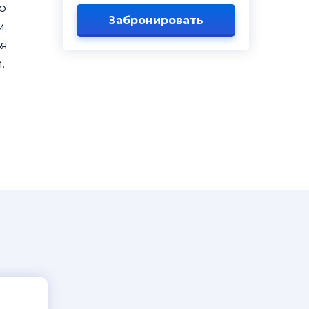
о
Забронировать
м,
ья
.