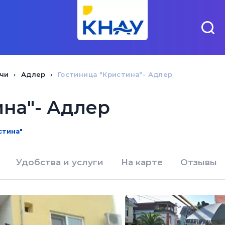
чи
Адлер
Гостиница "Кристина"- Адлер
ина"- Адлер
стина"
Удобства и услуги
На карте
Отзывы