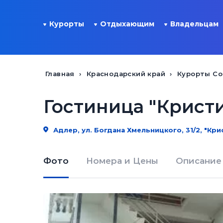
Курорты
Отдыхающим
Владельцам
Главная
Краснодарский край
Курорты Со
Гостиница "Крист
Адлер, ул. Богдана Хмельницкого, 31/2, "Кри
Фото
Номера и Цены
Описание