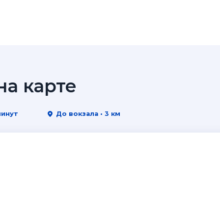
а карте
минут
До вокзала • 3 км