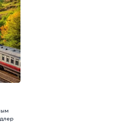
ным
Адлер