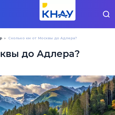
р
Сколько км от Москвы до Адлера?
сквы до Адлера?