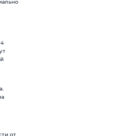
мально
24
ут
ой
а.
ва
сти от