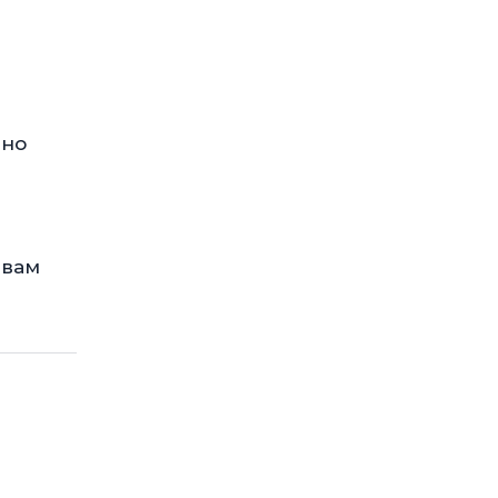
нно
 вам