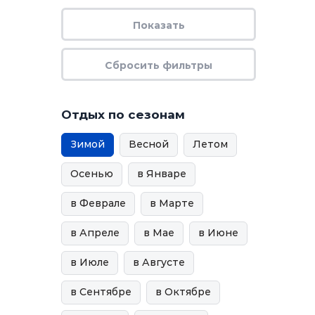
Отдых по сезонам
Зимой
Весной
Летом
Осенью
в Январе
в Феврале
в Марте
в Апреле
в Мае
в Июне
в Июле
в Августе
в Сентябре
в Октябре