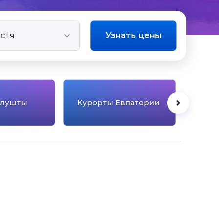
Узнать цены
Алушты
Курорты Евпатории
Куро