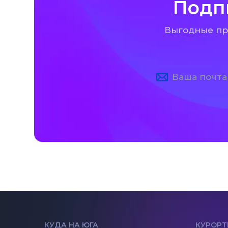
Подп
Выгодные пре
КУДА НА ЮГА
КУРОРТ