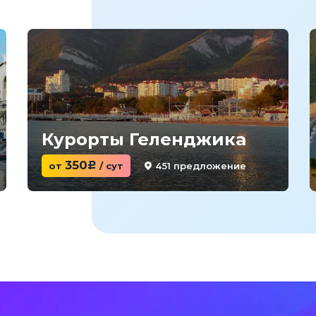
Курорты Геленджика
350
451 предложение
от
c
/ сут