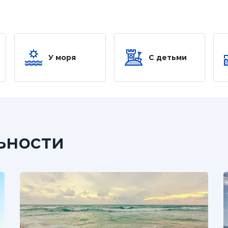
У моря
С детьми
ьности