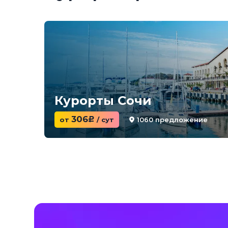
Курорты Сочи
306
1060 предложение
от
c
/ сут