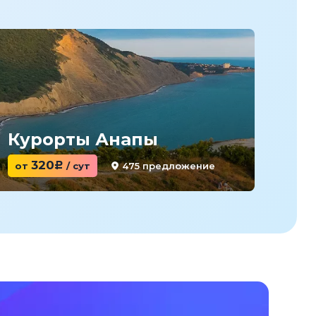
Курорты Анапы
Ку
320
475 предложение
от
c
/ сут
от