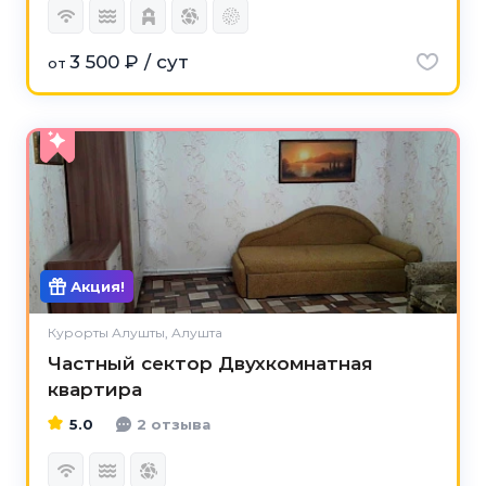
3 500 ₽ / сут
от
5.0
Акция!
Курорты Алушты, Алушта
Частный сектор Двухкомнатная
квартира
5.0
2 отзыва