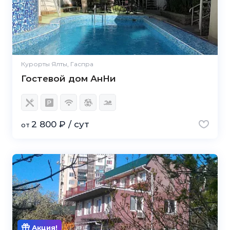
Курорты Ялты, Гаспра
Гостевой дом АнНи
2 800 ₽ / сут
от
Акция!