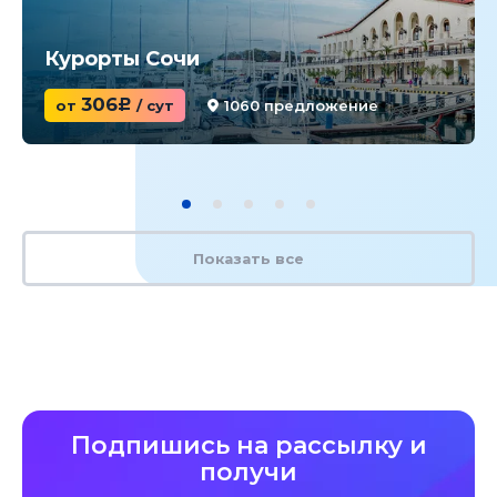
Курорты Сочи
306
от
c
/ сут
1060 предложение
Показать все
Подпишись на рассылку и
получи