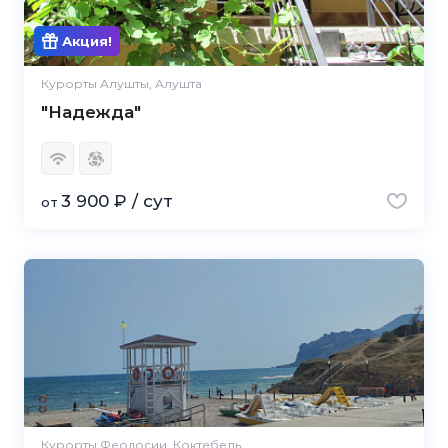
Акция!
Курорты Алушты, Алушта
"Надежда"
3 900 ₽ / сут
от
Курорты Феодосии, Коктебель