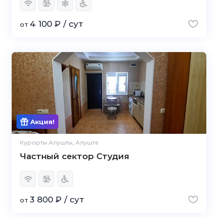
4 100 ₽ / сут
от
Акция!
Курорты Алушты, Алушта
Частный сектор Студия
3 800 ₽ / сут
от