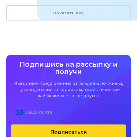
Показать все
Подпишись на рассылку и
получи
Выгодные предложения от владельцев жилья,
путеводители по курортам, туристические
лайфхаки и многое другое
Подписаться