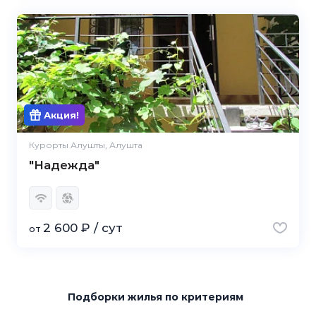
Акция!
Курорты Алушты, Алушта
"Надежда"
2 600 ₽ / сут
от
Подборки жилья
по критериям