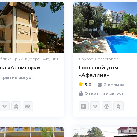
блика Крым, Курорты Алушты
Другое, Севастополь
ла «Аннигора»
Гостевой дом
«Афалина»
крытие август
5.0
2 отзыва
Открытие август