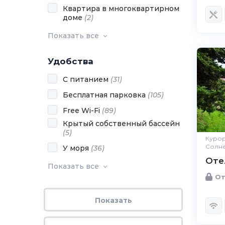
Квартира в многоквартирном
доме
(
2
)
Показать все
Удобства
С питанием
(
31
)
Бесплатная парковка
(
105
)
Free Wi-Fi
(
89
)
Крытый собственный бассейн
(
5
)
Курор
Солн
У моря
(
36
)
Оте
Показать все
От