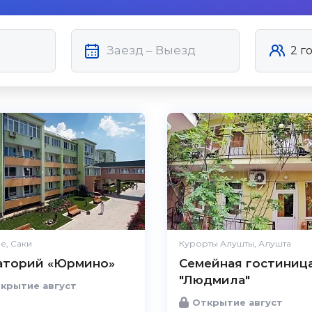
е, Саки
Курорты Алушты, Алушта
аторий «Юрмино»
Семейная гостиниц
"Людмила"
крытие август
Открытие август