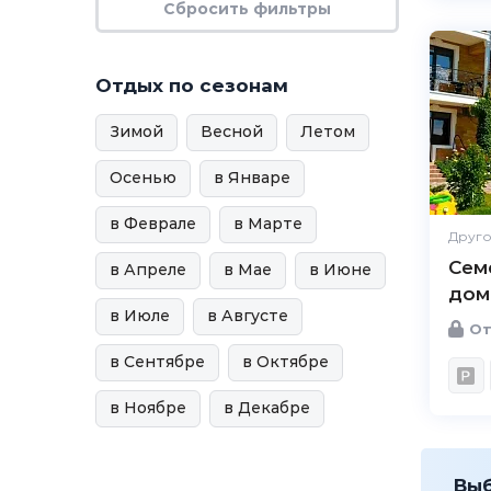
Отдых по сезонам
Зимой
Весной
Летом
Осенью
в Январе
в Феврале
в Марте
Друго
Сем
в Апреле
в Мае
в Июне
дом
в Июле
в Августе
От
в Сентябре
в Октябре
в Ноябре
в Декабре
Вы