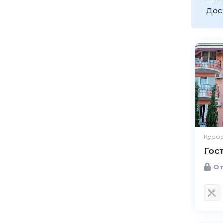
Дос
Курор
Гос
От