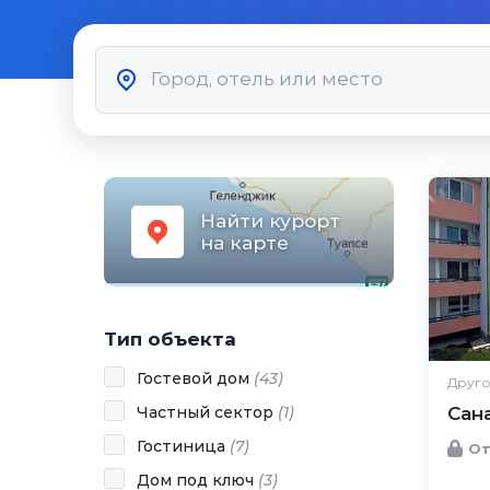
Найти курорт
на карте
Тип объекта
Гостевой дом
(
43
)
Друго
Частный сектор
(
1
)
Сан
Гостиница
(
7
)
От
Дом под ключ
(
3
)