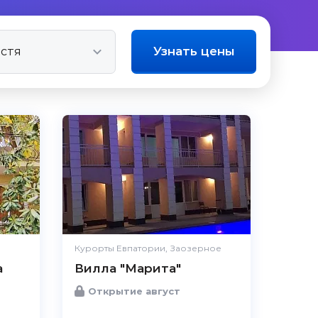
Узнать цены
Курорты Евпатории, Заозерное
а
Вилла "Марита"
Открытие август