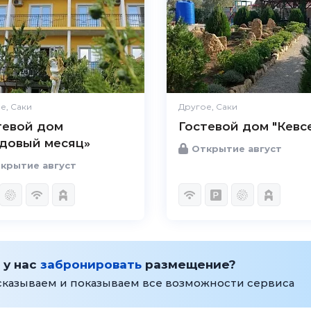
е, Саки
Другое, Саки
тевой дом
Гостевой дом "Кевс
довый месяц»
Открытие август
крытие август
 у нас
забронировать
размещение?
сказываем и показываем все возможности сервиса