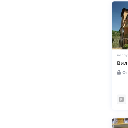
Респу
Вил
От