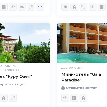
ты Алушты,
Другое, Саки
ечногорское
Мини-отель “Gala
ль "Куру Озен"
Paradise”
крытие август
Открытие август