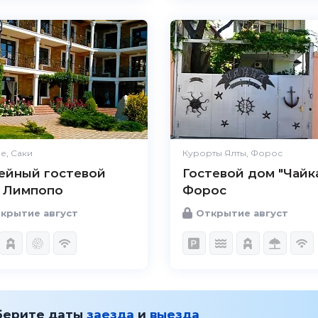
е, Саки
Курорты Ялты, Форос
ейный гостевой
Гостевой дом "Чайка
 Лимпопо
Форос
крытие август
Открытие август
берите даты
заезда
и
выезда