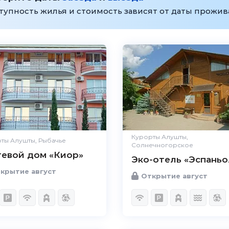
тупность жилья и стоимость зависят от даты прожи
Курорты Алушты,
ты Алушты, Рыбачье
Солнечногорское
тевой дом «Киор»
Эко-отель «Эспаньо
крытие август
Открытие август