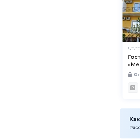
Друго
Гос
«Ме
От
Как
Рас