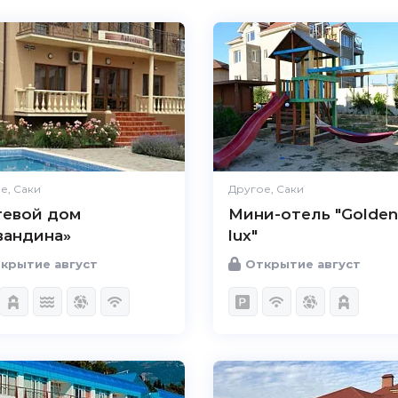
е, Саки
Другое, Саки
тевой дом
Мини-отель "Golden
вандина»
lux"
крытие август
Открытие август