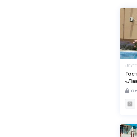
Друго
Гос
«Ла
От