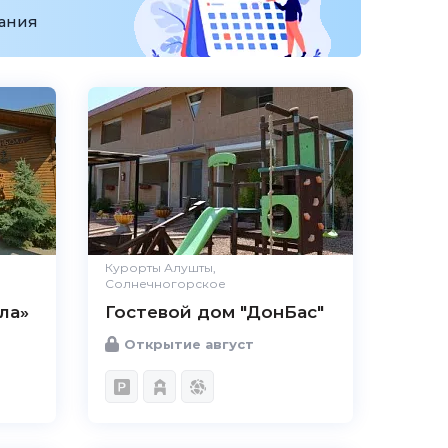
вания
Курорты Алушты,
Солнечногорское
ла»
Гостевой дом "ДонБас"
Открытие август