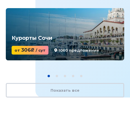
Курорты Сочи
306
от
c
/ сут
1060 предложение
Показать все