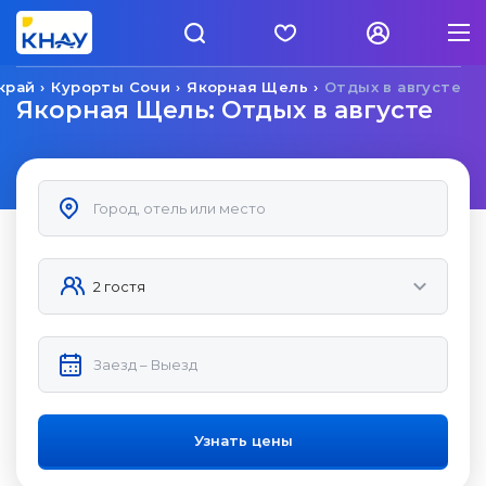
край
Курорты Сочи
Якорная Щель
Отдых в августе
Якорная Щель: Отдых в августе
Узнать цены