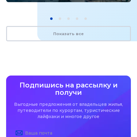
Показать все
Подпишись на рассылку и
получи
Выгодные предложения от владельцев жилья,
путеводители по курортам, туристические
лайфхаки и многое другое