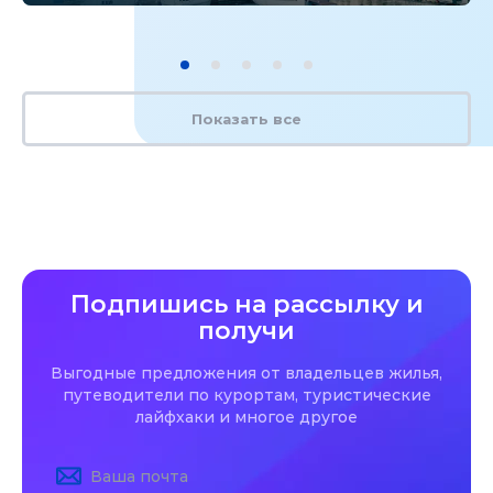
Показать все
Подпишись на рассылку и
получи
Выгодные предложения от владельцев жилья,
путеводители по курортам, туристические
лайфхаки и многое другое