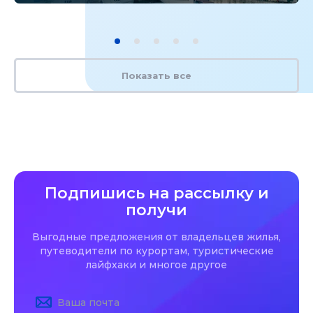
Показать все
Подпишись на рассылку и
получи
Выгодные предложения от владельцев жилья,
путеводители по курортам, туристические
лайфхаки и многое другое