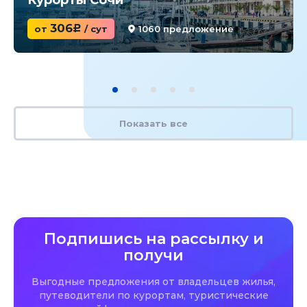
306
от
c
/ сут
1060 предложение
Показать все
Подпишись на рассылку и
получи
Выгодные предложения от владельцев жилья,
путеводители по курортам, туристические