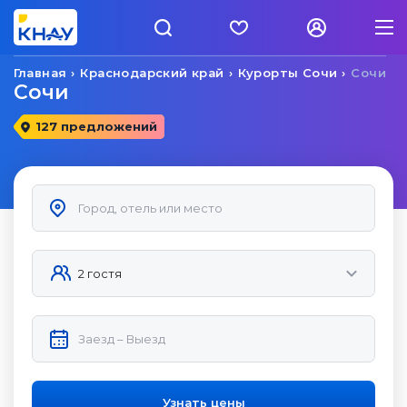
Главная
Краснодарский край
Курорты Сочи
Сочи
Сочи
127 предложений
Узнать цены