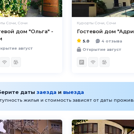
ты Сочи, Сочи
Курорты Сочи, Сочи
евой дом "Ольга" -
Гостевой дом "Адри
и
5.0
4 отзыва
крытие август
Открытие август
берите даты
заезда
и
выезда
тупность жилья и стоимость зависят от даты прожи
4.7
Чистота
Великолепно