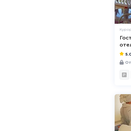
Курор
Гос
оте
5.
От