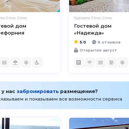
ты Сочи, Сочи
Курорты Сочи, Сочи
тевой дом
Гостевой дом
ефорния
«Надежда»
5.0
8 отзывов
Открытие август
 у нас
забронировать
размещение?
сказываем и показываем все возможности сервиса