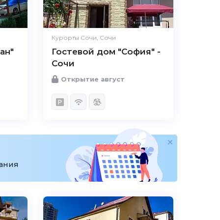
Удобства
Великолепно
Цена /
Великолепно
качество
Курорты Сочи, Сочи
ан"
Гостевой дом "София" -
Персонал
Великолепно
Сочи
Открытие август
вания
5.0