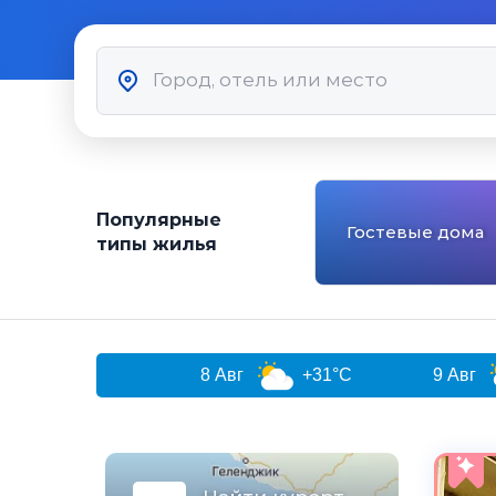
Популярные
Гостевые дома
типы жилья
8 Авг
+31°C
9 Авг
+27°C