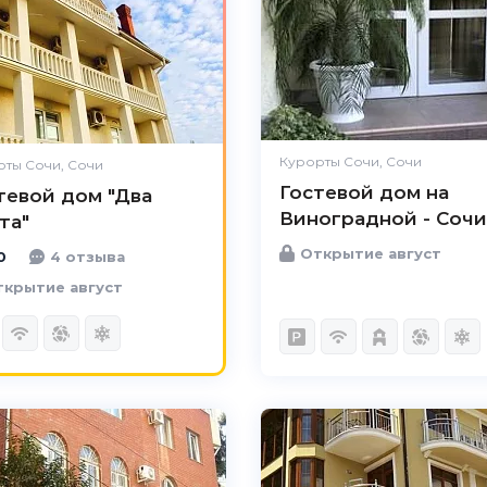
Комфорт
Великолепно
Расположение
Великолепно
Удобства
Великолепно
Цена /
Великолепно
качество
Курорты Сочи, Сочи
ты Сочи, Сочи
Гостевой дом на
Персонал
Великолепно
тевой дом "Два
Виноградной - Сочи
та"
Открытие август
0
4 отзыва
крытие август
5.0
Чистота
Великолепно
Комфорт
Великолепно