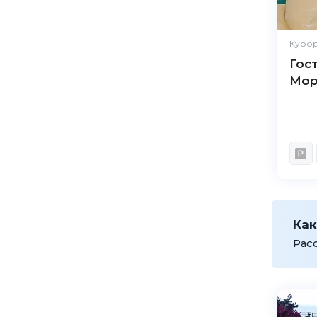
Курор
Гос
Мор
Как
Рас