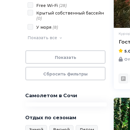
Free Wi-Fi
(
28
)
Крытый собственный бассейн
(
0
)
У моря
(
8
)
Курор
Показать все
Гос
5.
От
Самолетом в Сочи
Отдых по сезонам
Зимой
Весной
Летом