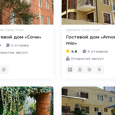
Расположение
Великолепно
Удобства
Великолепно
Цена /
Великолепно
качество
ты Сочи, Сочи
Курорты Сочи, Сочи
тевой дом «Сочи»
Гостевой дом «Amo
Персонал
Великолепно
mio»
0
2 отзыва
4.8
6 отзывов
крытие август
Открытие август