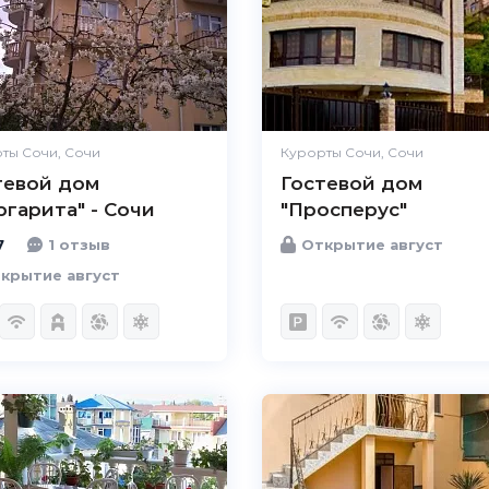
Комфорт
Отлично
Расположение
Великолепно
Удобства
Великолепно
Цена / качество
Отлично
ты Сочи, Сочи
Курорты Сочи, Сочи
Персонал
Великолепно
тевой дом
Гостевой дом
ргарита" - Сочи
"Просперус"
7
1 отзыв
Открытие август
крытие август
5.0
Чистота
Великолепно
Комфорт
Великолепно