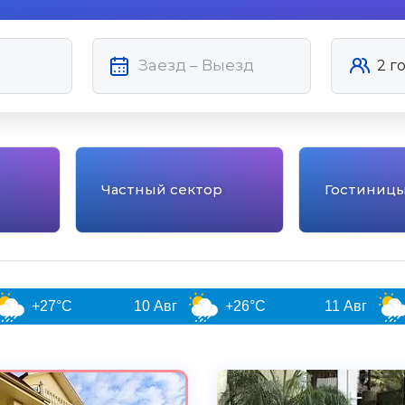
Частный сектор
Гостиниц
10 Авг
+26°C
11 Авг
+26°C
5.0
Чистота
Великолепно