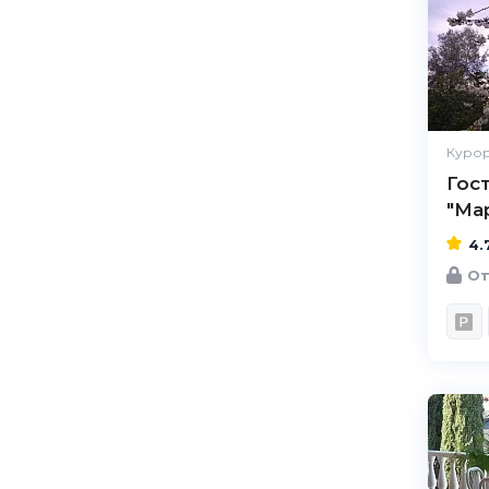
Курор
Гос
"Ма
4.
От