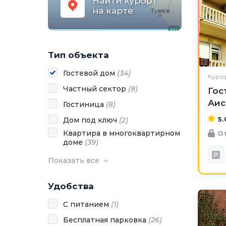
Найти курорт
на карте
Тип объекта
Гостевой дом
(
34
)
Курор
Частный сектор
(
8
)
Гос
Аис
Гостиница
(
8
)
5.
Дом под ключ
(
2
)
Квартира в многоквартирном
От
доме
(
39
)
Показать все
Удобства
С питанием
(
1
)
Бесплатная парковка
(
26
)