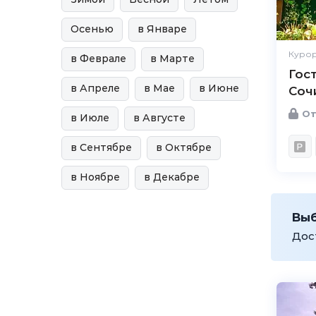
Осенью
в Январе
Курор
в Феврале
в Марте
Гост
в Апреле
в Мае
в Июне
Соч
От
в Июле
в Августе
в Сентябре
в Октябре
в Ноябре
в Декабре
Вы
Дос