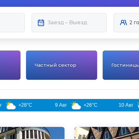
Частный сектор
Гостиниц
28°C
9 Авг
+26°C
10 Авг
+25°
4.8
Чистота
Великолепно