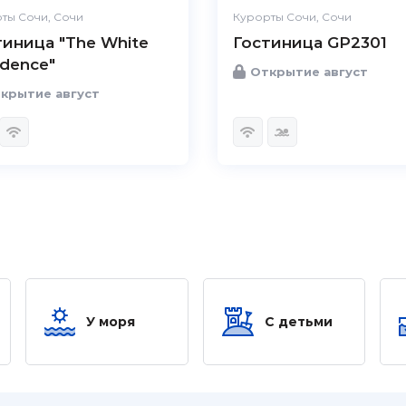
ты Сочи, Сочи
Курорты Сочи, Сочи
тиница "The White
Гостиница GP2301
idence"
Открытие август
крытие август
У моря
С детьми