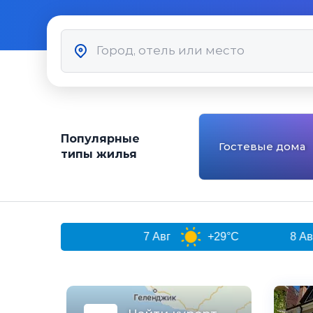
Популярные
Гостевые дома
типы жилья
и
7 Авг
+29°C
8 Авг
+