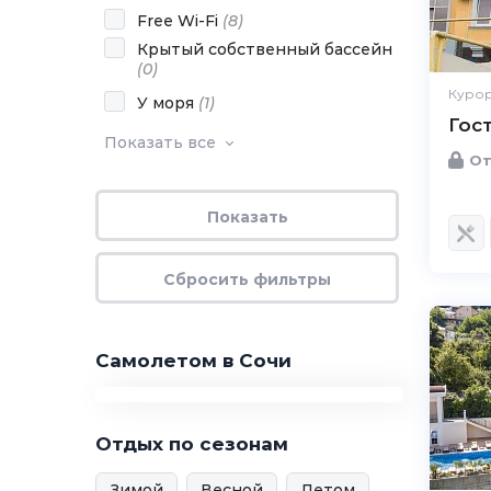
Free Wi-Fi
(
8
)
Крытый собственный бассейн
(
0
)
Курор
У моря
(
1
)
Гос
Показать все
От
Самолетом в Сочи
Отдых по сезонам
Зимой
Весной
Летом