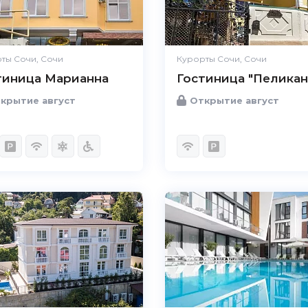
ты Сочи, Сочи
Курорты Сочи, Сочи
тиница Марианна
Гостиница "Пеликан
крытие август
Открытие август