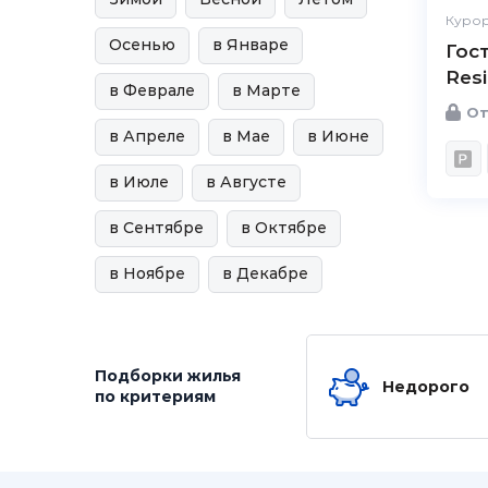
Курор
Осенью
в Январе
Гос
Res
в Феврале
в Марте
От
в Апреле
в Мае
в Июне
в Июле
в Августе
в Сентябре
в Октябре
в Ноябре
в Декабре
Подборки жилья
Недорого
по критериям