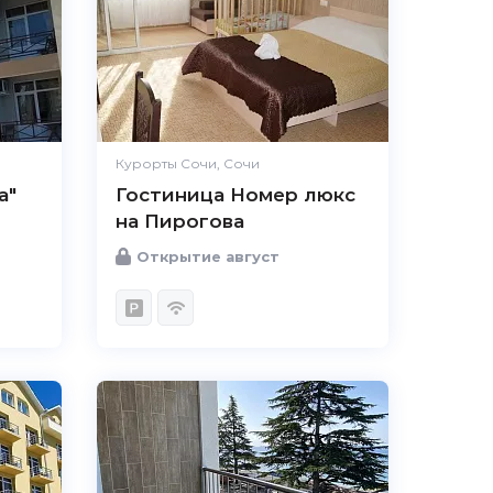
Комфорт
Великолепно
Расположение
Отлично
Удобства
Великолепно
Цена /
Великолепно
качество
Курорты Сочи, Сочи
а"
Гостиница Номер люкс
Персонал
Великолепно
на Пирогова
Открытие август