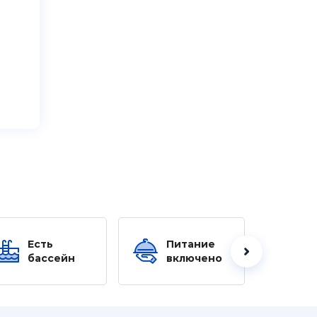
Есть
Питание
Ес
бассейн
включено
б