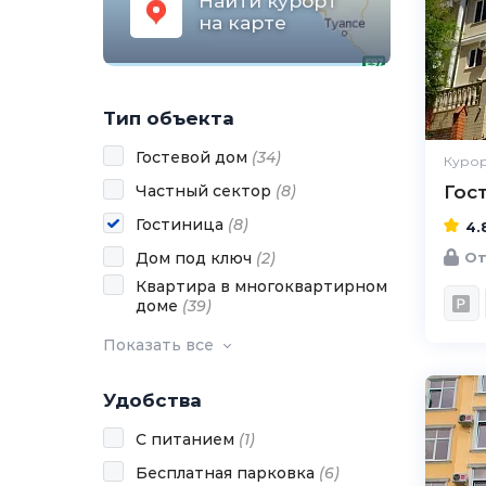
Найти курорт
на карте
Тип объекта
Гостевой дом
(
34
)
Курор
Частный сектор
(
8
)
Гос
Гостиница
(
8
)
4.
От
Дом под ключ
(
2
)
Квартира в многоквартирном
доме
(
39
)
Показать все
Удобства
С питанием
(
1
)
Бесплатная парковка
(
6
)