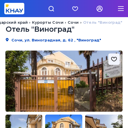
дарский край
Курорты Сочи
Сочи
Отель "Виноград"
Отель "Виноград"
Сочи, ул. Виноградная, д. 62 , "Виноград"