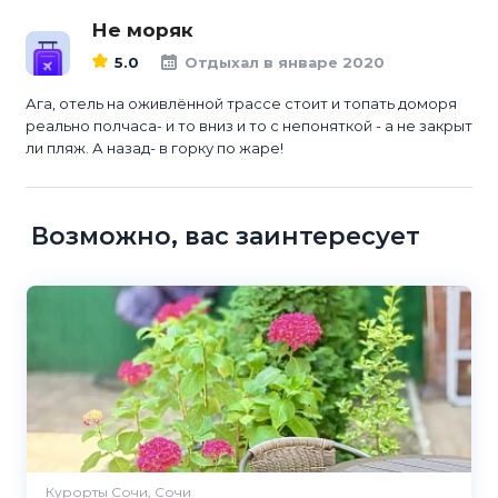
Не моряк
5.0
Отдыхал в январе 2020
Ага, отель на оживлённой трассе стоит и топать доморя
реально полчаса- и то вниз и то с непоняткой - а не закрыт
ли пляж. А назад- в горку по жаре!
Возможно, вас заинтересует
Курорты Сочи, Сочи