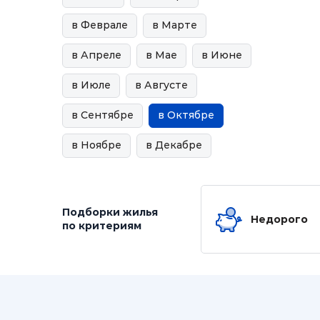
в Феврале
в Марте
в Апреле
в Мае
в Июне
в Июле
в Августе
в Сентябре
в Октябре
в Ноябре
в Декабре
Подборки жилья
Недорого
по критериям