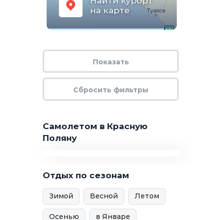
Найти курорт
на карте
Самолетом в Красную
Поляну
Отдых по сезонам
Зимой
Весной
Летом
Осенью
в Январе