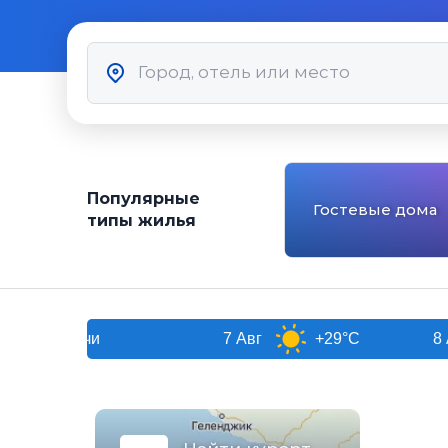
Популярные
Гостевые дома
типы жилья
Сочи
7 Авг
+29°C
8 Авг