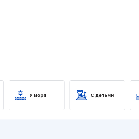
У моря
С детьми