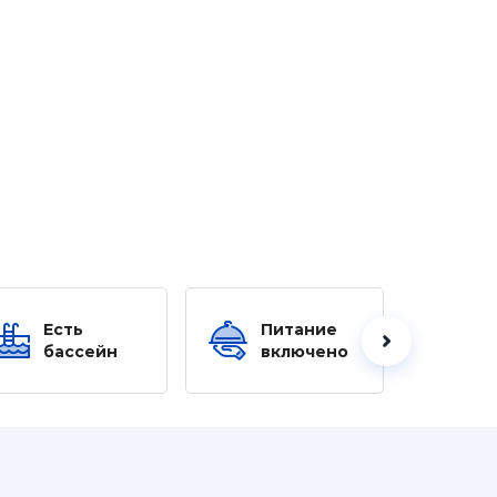
Есть
Питание
Ес
бассейн
включено
б