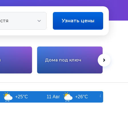
Узнать цены
Квар
ы
Дома под ключ
мног
дом
+25°C
11 Авг
+26°C
12 Авг
+27