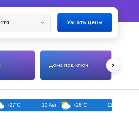
Узнать цены
Квар
ы
Дома под ключ
мног
дом
10 Авг
+26°C
11 Авг
+26°C