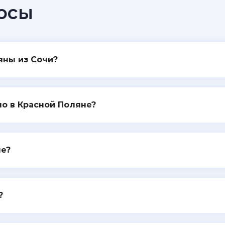
осы
яны из Сочи?
о в Красной Поляне?
не?
?