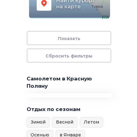
Найти курорт
на карте
Самолетом в Красную
Поляну
Отдых по сезонам
Зимой
Весной
Летом
Осенью
в Январе