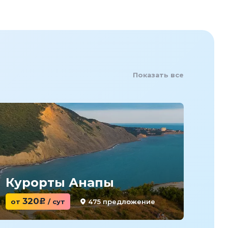
Показать все
Курорты Анапы
Ку
320
475 предложение
от
c
/ сут
от