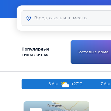
Популярные
Гостевые дома
типы жилья
и
6 Авг
+27°C
7 Авг
+2