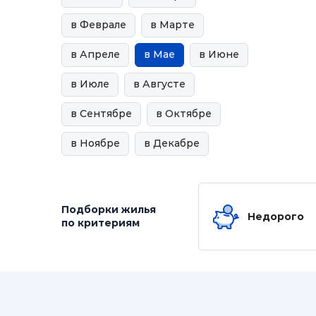
в Феврале
в Марте
в Апреле
в Мае
в Июне
в Июле
в Августе
в Сентябре
в Октябре
в Ноябре
в Декабре
Подборки жилья
Недорого
по критериям