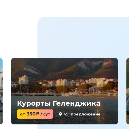
Курорты Геленджика
350
451 предложение
от
c
/ сут