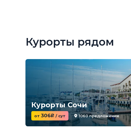
Курорты рядом
Курорты Сочи
306
1060 предложение
от
c
/ сут