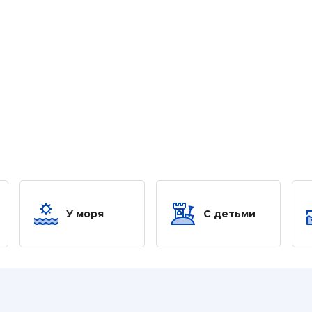
У моря
С детьми