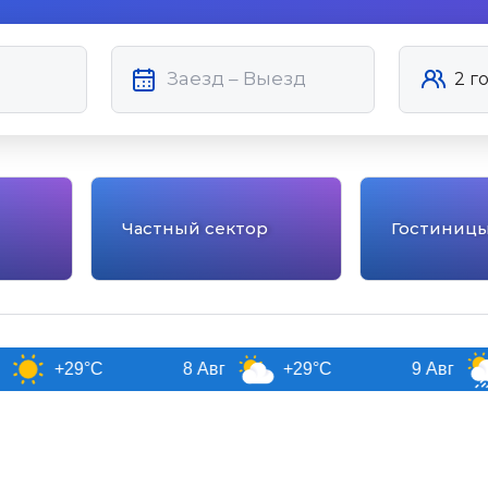
Частный сектор
Гостиниц
9°C
8 Авг
+29°C
9 Авг
+27°C