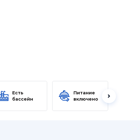
Есть
Питание
Ес
бассейн
включено
б