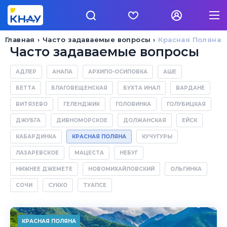
Главная
Часто задаваемые вопросы
Красная Поляна
Часто задаваемые вопросы
АДЛЕР
АНАПА
АРХИПО-ОСИПОВКА
АШЕ
БЕТТА
БЛАГОВЕЩЕНСКАЯ
БУХТА ИНАЛ
ВАРДАНЕ
ВИТЯЗЕВО
ГЕЛЕНДЖИК
ГОЛОВИНКА
ГОЛУБИЦКАЯ
ДЖУБГА
ДИВНОМОРСКОЕ
ДОЛЖАНСКАЯ
ЕЙСК
КАБАРДИНКА
КРАСНАЯ ПОЛЯНА
КУЧУГУРЫ
ЛАЗАРЕВСКОЕ
МАЦЕСТА
НЕБУГ
НИЖНЕЕ ДЖЕМЕТЕ
НОВОМИХАЙЛОВСКИЙ
ОЛЬГИНКА
СОЧИ
СУККО
ТУАПСЕ
КРАСНАЯ ПОЛЯНА