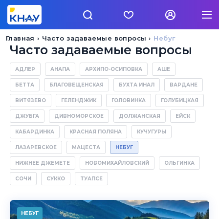
Главная
Часто задаваемые вопросы
Небуг
Часто задаваемые вопросы
АДЛЕР
АНАПА
АРХИПО-ОСИПОВКА
АШЕ
БЕТТА
БЛАГОВЕЩЕНСКАЯ
БУХТА ИНАЛ
ВАРДАНЕ
ВИТЯЗЕВО
ГЕЛЕНДЖИК
ГОЛОВИНКА
ГОЛУБИЦКАЯ
ДЖУБГА
ДИВНОМОРСКОЕ
ДОЛЖАНСКАЯ
ЕЙСК
КАБАРДИНКА
КРАСНАЯ ПОЛЯНА
КУЧУГУРЫ
ЛАЗАРЕВСКОЕ
МАЦЕСТА
НЕБУГ
НИЖНЕЕ ДЖЕМЕТЕ
НОВОМИХАЙЛОВСКИЙ
ОЛЬГИНКА
СОЧИ
СУККО
ТУАПСЕ
НЕБУГ