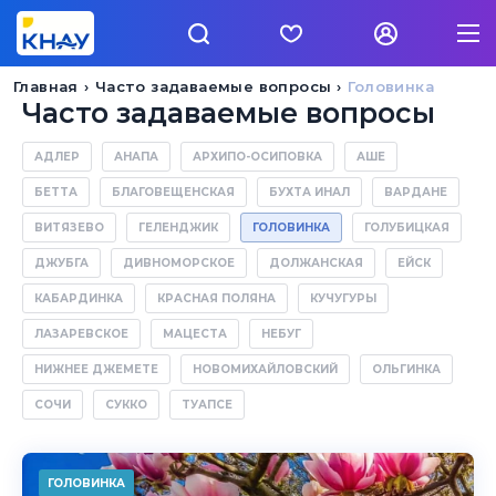
Главная
Часто задаваемые вопросы
Головинка
Часто задаваемые вопросы
АДЛЕР
АНАПА
АРХИПО-ОСИПОВКА
АШЕ
БЕТТА
БЛАГОВЕЩЕНСКАЯ
БУХТА ИНАЛ
ВАРДАНЕ
ВИТЯЗЕВО
ГЕЛЕНДЖИК
ГОЛОВИНКА
ГОЛУБИЦКАЯ
ДЖУБГА
ДИВНОМОРСКОЕ
ДОЛЖАНСКАЯ
ЕЙСК
КАБАРДИНКА
КРАСНАЯ ПОЛЯНА
КУЧУГУРЫ
ЛАЗАРЕВСКОЕ
МАЦЕСТА
НЕБУГ
НИЖНЕЕ ДЖЕМЕТЕ
НОВОМИХАЙЛОВСКИЙ
ОЛЬГИНКА
СОЧИ
СУККО
ТУАПСЕ
ГОЛОВИНКА